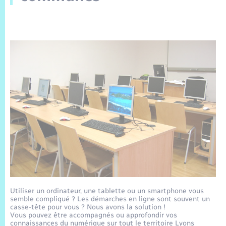
Sécurité Routière
Commerces, entreprises, emploi
Culture
Bilan des 2 mandats : 2014 et 2020
Sécurité incendie
Comptes rendus de conseils
Jeunesse
Vexin Normand
Infos communales
Elections et citoyenneté
Cadastre
Déchets
Sports et activités
Risques naturels et technologiques
Les employés communaux
Journal municipal numérique
Concessions funéraires
La Communauté de Communes
EDF ENEDIS
Associations
Permis détention de chien
Délibérations
Publications
Eure en Normandie
Véolia – Eau Assainissement
Tourisme
Numéros utiles
Arrêtés municipaux
L’Eglise
Enfants – Jeunes
Hébergement de loisirs
Vidéoprotection
Budget
Le Cimetière
Seniors
Projets et Réalisations
Numérique
Info Patrimoine communal
Utiliser un ordinateur, une tablette ou un smartphone vous
Transports
semble compliqué ? Les démarches en ligne sont souvent un
casse-tête pour vous ? Nous avons la solution !
Vous pouvez être accompagnés ou approfondir vos
connaissances du numérique sur tout le territoire Lyons