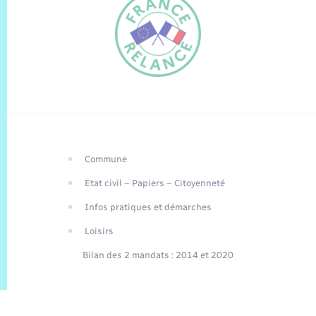
Commune
FR
Etat civil – Papiers – Citoyenneté
EN
Infos pratiques et démarches
Traduction du
DE
site automatisée
Loisirs
Bilan des 2 mandats : 2014 et 2020