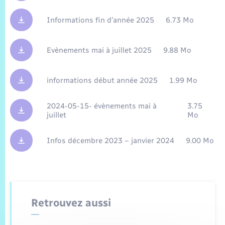
Sécurité Routière
Commerces, entreprises, emploi
Culture
Bilan des 2 mandats : 2014 et 2020
Informations fin d’année 2025
6.73 Mo
Sécurité incendie
Délibérations
Jeunesse
Vexin Normand
Infos communales
Elections et citoyenneté
Cadastre
Déchets
Sports et activités
Risques naturels et technologiques
Arrêtés municipaux
Evènements mai à juillet 2025
9.88 Mo
Journal municipal numérique
Concessions funéraires
La Communauté de Communes
EDF ENEDIS
Associations
Permis détention de chien
Budget
Publications
Eure en Normandie
informations début année 2025
1.99 Mo
Véolia – Eau Assainissement
Tourisme
Numéros utiles
2024-05-15- évènements mai à
3.75
L’Eglise
Enfants – Jeunes
Hébergement de loisirs
juillet
Mo
Vidéoprotection
Le Cimetière
Seniors
Infos décembre 2023 – janvier 2024
9.00 Mo
Projets et Réalisations
Numérique
Info Patrimoine communal
Transports
Retrouvez aussi