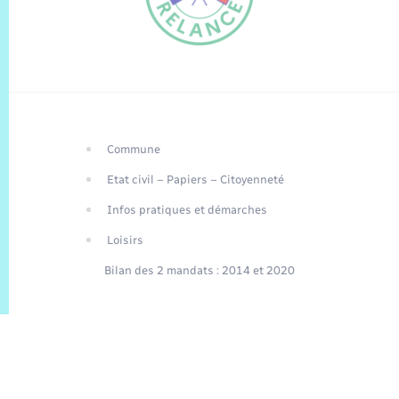
Commune
FR
Etat civil – Papiers – Citoyenneté
EN
Infos pratiques et démarches
Traduction du
DE
site automatisée
Loisirs
Bilan des 2 mandats : 2014 et 2020