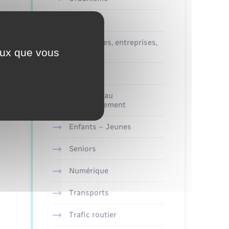
Logement
Commerces, entreprises,
ceux que vous
emploi
Déchets
Véolia – Eau
Assainissement
Enfants – Jeunes
Seniors
Numérique
Transports
Trafic routier