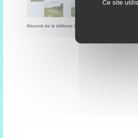
Ce site util
Résumé de la défense incendie sur tout le village : 