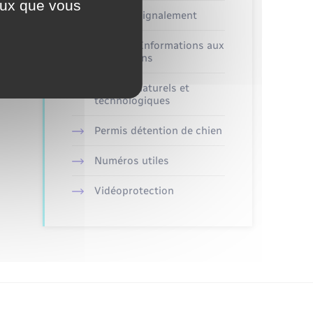
ceux que vous
Faire un signalement
Alerte et Informations aux
populations
Risques naturels et
technologiques
Permis détention de chien
Numéros utiles
Vidéoprotection