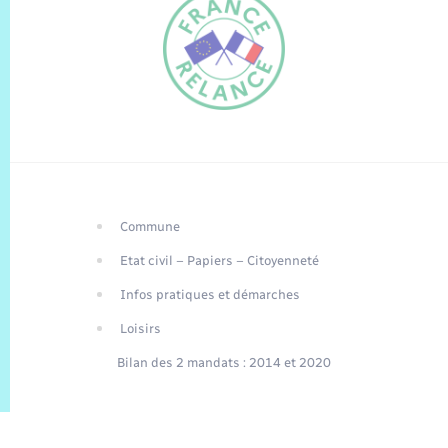
Commune
FR
Etat civil – Papiers – Citoyenneté
EN
Infos pratiques et démarches
Traduction du
DE
site automatisée
Loisirs
Bilan des 2 mandats : 2014 et 2020