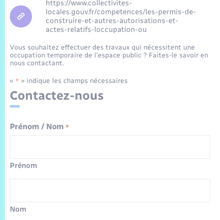
Sécurité Routière
Commerces, entreprises, emploi
Culture
https://www.collectivites-
locales.gouv.fr/competences/les-permis-de-
Bilan des 2 mandats : 2014 et 2020
construire-et-autres-autorisations-et-
Sécurité incendie
Délibérations
Jeunesse
Vexin Normand
Infos communales
Elections et citoyenneté
Cadastre
Déchets
Sports et activités
actes-relatifs-loccupation-ou
Vous souhaitez effectuer des travaux qui nécessitent une
Risques naturels et technologiques
Arrêtés municipaux
Journal municipal numérique
Concessions funéraires
La Communauté de Communes
occupation temporaire de l’espace public ? Faites-le savoir en
EDF ENEDIS
Associations
nous contactant.
Permis détention de chien
Budget
Publications
Eure en Normandie
«
» indique les champs nécessaires
*
Véolia – Eau Assainissement
Tourisme
Contactez-nous
Numéros utiles
L’Eglise
Enfants – Jeunes
Hébergement de loisirs
Vidéoprotection
Prénom / Nom
*
Le Cimetière
Seniors
Projets et Réalisations
Numérique
Prénom
Info Patrimoine communal
Transports
Nom