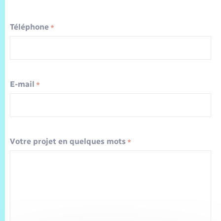
Trafic routier
Météo
Téléphone
*
E-mail
*
Votre projet en quelques mots
*