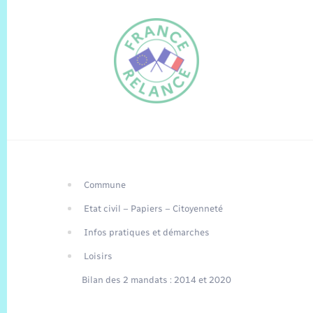
Commune
FR
Etat civil – Papiers – Citoyenneté
EN
Infos pratiques et démarches
Traduction du
DE
site automatisée
Loisirs
Bilan des 2 mandats : 2014 et 2020