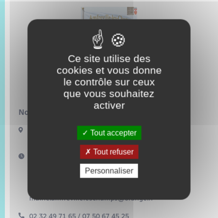
Trafic routier
Météo
Ce site utilise des
cookies et vous donne
le contrôle sur ceux
que vous souhaitez
activer
Nous contacter :
72 rue de la mairie
Tout accepter
27380 Amfreville-les-Champs
Tout refuser
Horaires d'ouverture :
Le mardi : 16h – 18h30
Personnaliser
Le vendredi : 17h – 18h30
et sur rendez-vous
mairie.amfrevilleleschamps@orange.fr
02 32 49 71 65 / 07 50 67 45 25