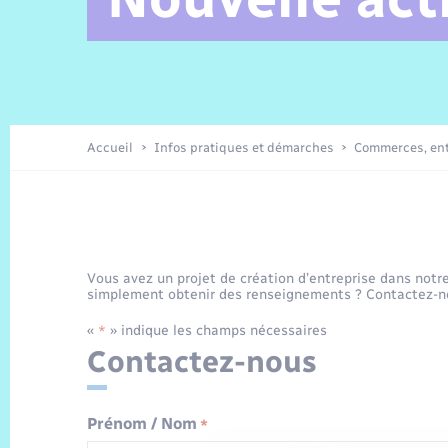
Alerte et Informations aux
Comptes rendus de conseils
Parrainage civil
Offres d’emplois
Les aidants
Taxi
Protocoles-consignes
Nouvelle Normandie Tourisme
Enfance
Actualités permanentes
Sécurité Routière
Culture
populations
Amicale des aînés
Recensement
Commerces, entreprises,
emploi
Budget
Publications
Eure en Normandie
Tourisme
Permis détention de chien
Accueil
Infos pratiques et démarches
Commerces, ent
Véolia – Eau Assainissement
Projets et Réalisations
Numérique
Vous avez un projet de création d’entreprise dans not
simplement obtenir des renseignements ? Contactez-n
Météo
«
» indique les champs nécessaires
*
Contactez-nous
Prénom / Nom
*