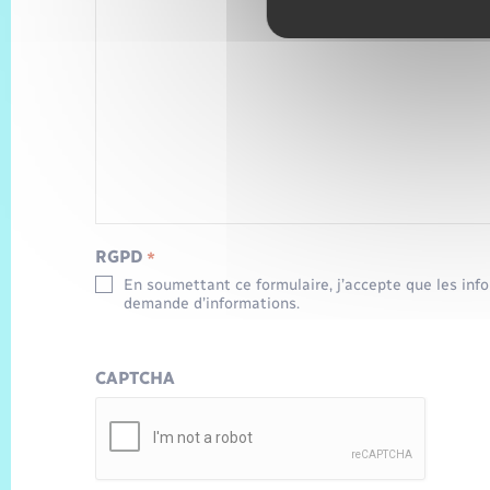
RGPD
*
En soumettant ce formulaire, j’accepte que les inf
demande d’informations.
CAPTCHA