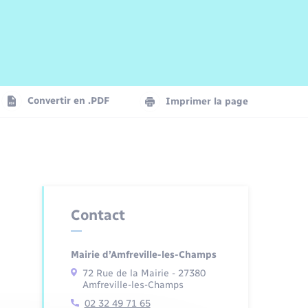
Risques naturels et technologiques
Arrêtés municipaux
Journal municipal numérique
La Communauté de Communes
Associations
Concessions funéraires
EDF ENEDIS
Le Cimetière
Vidéoprotection
Convertir en .PDF
Imprimer la page
Seniors
Trafic routier
Contact
Mairie d’Amfreville-les-Champs
72 Rue de la Mairie - 27380
Amfreville-les-Champs
02 32 49 71 65