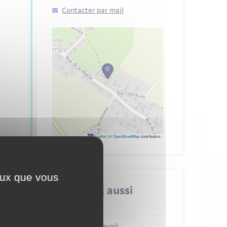
Contacter par mail
Leaflet
|
©
OpenStreetMap
contributors
ceux que vous
Retrouvez aussi
France Travail