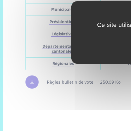
Municipales
Présidentielle
Ce site util
Législatives
Départementales (ou
M
cantonales)
Régionales
M
Règles bulletin de vote
250.09 Ko