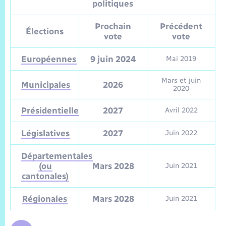
Sécurité Routière
Commerces, entreprises, emploi
Culture
politiques
Bilan des 2 mandats : 2014 et 2020
Sécurité incendie
Délibérations
Jeunesse
Vexin Normand
Infos communales
Elections et citoyenneté
Prochain
Précédent
Cadastre
Déchets
Sports et activités
Élections
vote
vote
Risques naturels et technologiques
Arrêtés municipaux
Journal municipal numérique
Concessions funéraires
La Communauté de Communes
EDF ENEDIS
Associations
Européennes
9 juin 2024
Mai 2019
Permis détention de chien
Budget
Publications
Eure en Normandie
Mars et juin
Véolia – Eau Assainissement
Municipales
2026
Tourisme
2020
Numéros utiles
L’Eglise
Présidentielle
2027
Avril 2022
Enfants – Jeunes
Hébergement de loisirs
Vidéoprotection
Législatives
2027
Juin 2022
Le Cimetière
Seniors
Départementales
Projets et Réalisations
(ou
Mars 2028
Juin 2021
Numérique
cantonales)
Info Patrimoine communal
Transports
Régionales
Mars 2028
Juin 2021