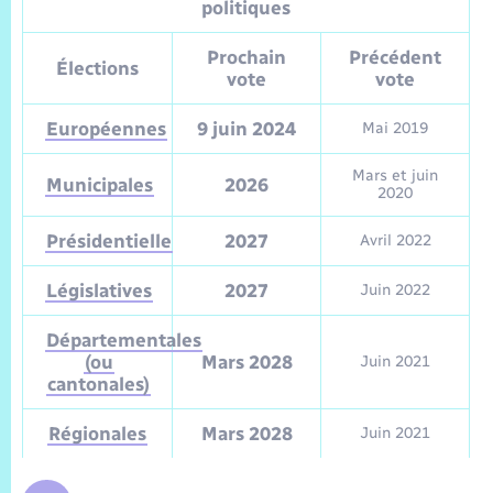
Sécurité Routière
Commerces, entreprises, emploi
Culture
politiques
Bilan des 2 mandats : 2014 et 2020
Sécurité incendie
Délibérations
Jeunesse
Vexin Normand
Infos communales
Elections et citoyenneté
Prochain
Précédent
Cadastre
Déchets
Sports et activités
Élections
vote
vote
Risques naturels et technologiques
Arrêtés municipaux
Journal municipal numérique
Concessions funéraires
La Communauté de Communes
EDF ENEDIS
Associations
Européennes
9 juin 2024
Mai 2019
Permis détention de chien
Budget
Publications
Eure en Normandie
Mars et juin
Véolia – Eau Assainissement
Municipales
2026
Tourisme
2020
Numéros utiles
L’Eglise
Présidentielle
2027
Avril 2022
Enfants – Jeunes
Hébergement de loisirs
Vidéoprotection
Législatives
2027
Juin 2022
Le Cimetière
Seniors
Départementales
Projets et Réalisations
(ou
Mars 2028
Juin 2021
Numérique
cantonales)
Info Patrimoine communal
Transports
Régionales
Mars 2028
Juin 2021