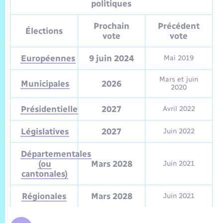
Sécurité Routière
Commerces, entreprises, emploi
Culture
politiques
Bilan des 2 mandats : 2014 et 2020
Sécurité incendie
Délibérations
Jeunesse
Vexin Normand
Infos communales
Elections et citoyenneté
Prochain
Précédent
Cadastre
Déchets
Sports et activités
Élections
vote
vote
Risques naturels et technologiques
Arrêtés municipaux
Journal municipal numérique
Concessions funéraires
La Communauté de Communes
EDF ENEDIS
Associations
Européennes
9 juin 2024
Mai 2019
Permis détention de chien
Budget
Publications
Eure en Normandie
Mars et juin
Véolia – Eau Assainissement
Municipales
2026
Tourisme
2020
Numéros utiles
L’Eglise
Présidentielle
2027
Avril 2022
Enfants – Jeunes
Hébergement de loisirs
Vidéoprotection
Législatives
2027
Juin 2022
Le Cimetière
Seniors
Départementales
Projets et Réalisations
(ou
Mars 2028
Juin 2021
Numérique
cantonales)
Info Patrimoine communal
Transports
Régionales
Mars 2028
Juin 2021