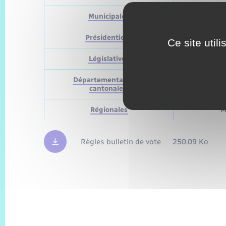
Municipales
Présidentielle
Ce site util
Législatives
Départementales (ou
M
cantonales)
Régionales
M
Règles bulletin de vote
250.09 Ko