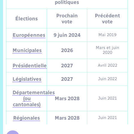
Sécurité Routière
Commerces, entreprises, emploi
Culture
politiques
Bilan des 2 mandats : 2014 et 2020
Sécurité incendie
Délibérations
Jeunesse
Vexin Normand
Infos communales
Elections et citoyenneté
Prochain
Précédent
Cadastre
Déchets
Sports et activités
Élections
vote
vote
Risques naturels et technologiques
Arrêtés municipaux
Journal municipal numérique
Concessions funéraires
La Communauté de Communes
EDF ENEDIS
Associations
Européennes
9 juin 2024
Mai 2019
Permis détention de chien
Budget
Publications
Eure en Normandie
Mars et juin
Véolia – Eau Assainissement
Municipales
2026
Tourisme
2020
Numéros utiles
L’Eglise
Présidentielle
2027
Avril 2022
Enfants – Jeunes
Hébergement de loisirs
Vidéoprotection
Législatives
2027
Juin 2022
Le Cimetière
Seniors
Départementales
Projets et Réalisations
(ou
Mars 2028
Juin 2021
Numérique
cantonales)
Info Patrimoine communal
Transports
Régionales
Mars 2028
Juin 2021