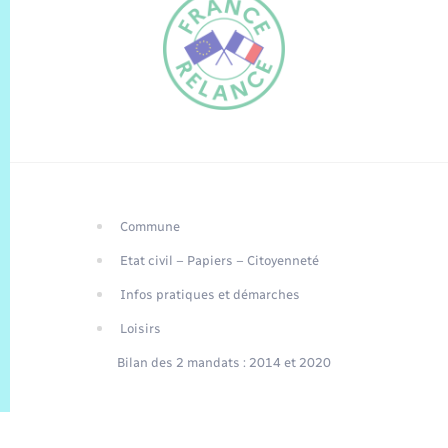
Commune
FR
Etat civil – Papiers – Citoyenneté
EN
Infos pratiques et démarches
Traduction du
DE
site automatisée
Loisirs
Bilan des 2 mandats : 2014 et 2020