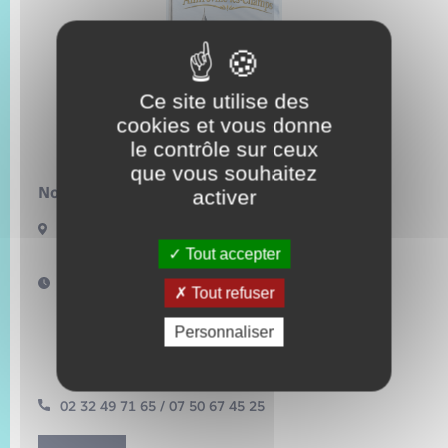
Trafic routier
Météo
Ce site utilise des
cookies et vous donne
le contrôle sur ceux
que vous souhaitez
Nous contacter :
activer
72 rue de la mairie
27380 Amfreville-les-Champs
Tout accepter
Horaires d'ouverture :
Tout refuser
Le mardi : 16h – 18h30
Le vendredi : 17h – 18h30
Personnaliser
et sur rendez-vous
mairie.amfrevilleleschamps@orange.fr
02 32 49 71 65 / 07 50 67 45 25