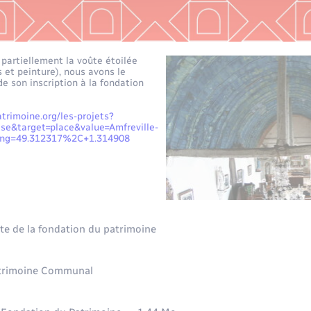
 partiellement la voûte étoilée
s et peinture), nous avons le
de son inscription à la fondation
trimoine.org/les-projets?
e&target=place&value=Amfreville-
Lng=49.312317%2C+1.314908
site de la fondation du patrimoine
atrimoine Communal