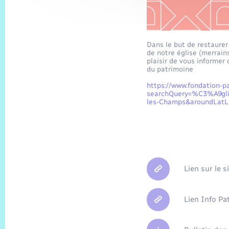
Dans le but de restaurer
de notre église (merrain
plaisir de vous informer 
du patrimoine
https://www.fondation-pa
searchQuery=%C3%A9glis
les-Champs&aroundLat
Lien sur le 
Lien Info P