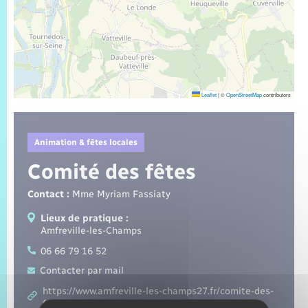
Trafic routier
Météo
Leaflet
|
©
OpenStreetMap
contributors
Animation & fêtes locales
Comité des fêtes
Contact :
Mme Myriam Fassiaty
Lieux de pratique :
Amfreville-les-Champs
06 66 79 16 52
Contacter par mail
https://www.amfreville-les-champs27.fr/comite-des-
fetes/