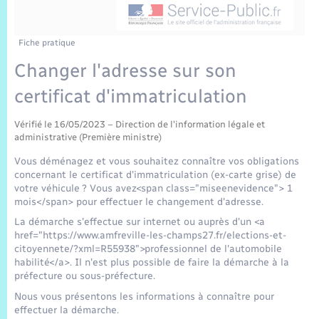
Sécurité Routière
Commerces, entreprises, emploi
Culture
Bilan des 2 mandats : 2014 et 2020
Sécurité incendie
Jeunesse
Vexin Normand
Infos communales
Délibérations
Elections et citoyenneté
Cadastre
Déchets
Sports et activités
Fiche pratique
Changer l'adresse sur son
Risques naturels et technologiques
Journal municipal numérique
Arrêtés municipaux
Concessions funéraires
La Communauté de Communes
EDF ENEDIS
Associations
certificat d'immatriculation
Permis détention de chien
Publications
Budget
Eure en Normandie
Véolia – Eau Assainissement
Tourisme
Vérifié le 16/05/2023 – Direction de l'information légale et
administrative (Première ministre)
Numéros utiles
L’Eglise
Enfants – Jeunes
Vous déménagez et vous souhaitez connaître vos obligations
Hébergement de loisirs
concernant le certificat d'immatriculation (ex-carte grise) de
Vidéoprotection
votre véhicule ? Vous avez<span class="miseenevidence"> 1
Le Cimetière
Seniors
mois</span> pour effectuer le changement d'adresse.
La démarche s'effectue sur internet ou auprès d'un <a
Projets et Réalisations
href="https://www.amfreville-les-champs27.fr/elections-et-
Numérique
citoyennete/?xml=R55938">professionnel de l'automobile
habilité</a>. Il n'est plus possible de faire la démarche à la
Info Patrimoine communal
préfecture ou sous-préfecture.
Transports
Nous vous présentons les informations à connaître pour
effectuer la démarche.