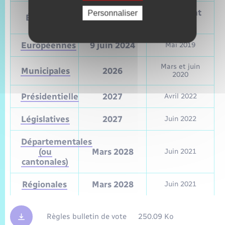
Prochain
Précédent
Personnaliser
Élections
vote
vote
Européennes
9 juin 2024
Mai 2019
Mars et juin
Municipales
2026
2020
Présidentielle
2027
Avril 2022
Législatives
2027
Juin 2022
Départementales
(ou
Mars 2028
Juin 2021
cantonales)
Régionales
Mars 2028
Juin 2021
Règles bulletin de vote
250.09 Ko