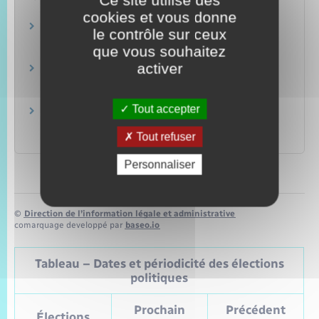
cookies et vous donne
Impôt sur le revenu : dépliants d'information
le contrôle sur ceux
que vous souhaitez
Ministère chargé des finances
activer
Assistante maternelle : comment déclarer ses
revenus ?
Ministère chargé des finances
Tout accepter
Brochure pratique 2023 – Déclaration des
revenus de 2022
Tout refuser
Ministère chargé des finances
Personnaliser
©
Direction de l’information légale et administrative
comarquage developpé par
baseo.io
Tableau – Dates et périodicité des élections
politiques
Prochain
Précédent
Élections