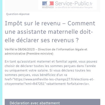
Sécurité Routière
Commerces, entreprises, emploi
Culture
Bilan des 2 mandats : 2014 et 2020
Sécurité incendie
Comptes rendus de conseils
Jeunesse
Vexin Normand
Infos communales
Elections et citoyenneté
Cadastre
Déchets
Sports et activités
Question-réponse
Impôt sur le revenu – Comment
Risques naturels et technologiques
Les employés communaux
Journal municipal numérique
Concessions funéraires
La Communauté de Communes
EDF ENEDIS
Associations
une assistante maternelle doit-
Permis détention de chien
Délibérations
Publications
Eure en Normandie
elle déclarer ses revenus ?
Véolia – Eau Assainissement
Tourisme
Numéros utiles
Arrêtés municipaux
Vérifié le 08/06/2023 – Direction de l'information légale et
L’Eglise
Enfants – Jeunes
Hébergement de loisirs
administrative (Première ministre)
Vidéoprotection
Budget
En tant qu'assistant maternel et familial agréé, vous pouvez
Le Cimetière
Seniors
choisir de déclarer toutes les sommes perçues dans l'année
ou uniquement votre salaire. Si vous déclarez toutes les
Projets et Réalisations
sommes perçues, vous bénéficiez d'un <a
Numérique
href="https://www.amfreville-les-champs27.fr/elections-et-
citoyennete/?xml=R47251">abattement forfaitaire</a>.
Info Patrimoine communal
Transports
Déclaration avec abattement