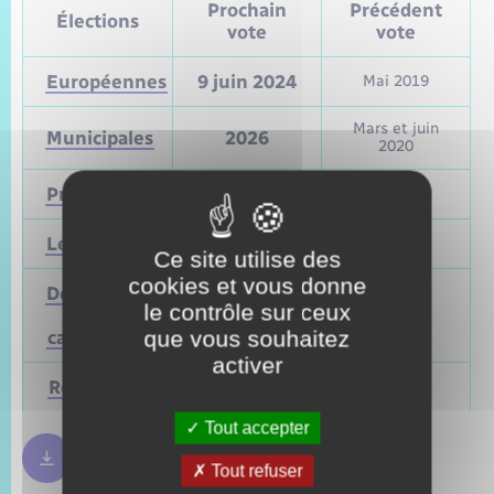
Prochain
Précédent
Élections
vote
vote
Européennes
9 juin 2024
Mai 2019
Mars et juin
Municipales
2026
2020
Présidentielle
2027
Avril 2022
Législatives
2027
Juin 2022
Ce site utilise des
cookies et vous donne
Départementales
le contrôle sur ceux
(ou
Mars 2028
Juin 2021
que vous souhaitez
cantonales)
activer
Régionales
Mars 2028
Juin 2021
Tout accepter
Règles bulletin de vote
250.09 Ko
Tout refuser