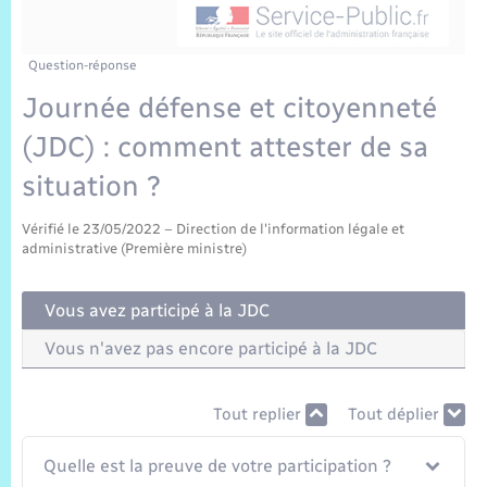
Sécurité Routière
Commerces, entreprises, emploi
Culture
Bilan des 2 mandats : 2014 et 2020
Sécurité incendie
Délibérations
Jeunesse
Vexin Normand
Infos communales
Elections et citoyenneté
Cadastre
Déchets
Sports et activités
Question-réponse
Journée défense et citoyenneté
Risques naturels et technologiques
Arrêtés municipaux
Journal municipal numérique
Concessions funéraires
La Communauté de Communes
EDF ENEDIS
Associations
(JDC) : comment attester de sa
Permis détention de chien
Budget
Publications
Eure en Normandie
situation ?
Véolia – Eau Assainissement
Tourisme
Numéros utiles
Vérifié le 23/05/2022 – Direction de l'information légale et
L’Eglise
Enfants – Jeunes
Hébergement de loisirs
administrative (Première ministre)
Vidéoprotection
Le Cimetière
Seniors
Vous avez participé à la JDC
Projets et Réalisations
Vous n'avez pas encore participé à la JDC
Numérique
Info Patrimoine communal
Tout replier
Tout déplier
Transports
Quelle est la preuve de votre participation ?