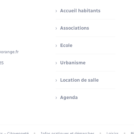
Accueil habitants
Associations
Ecole
orange.fr
Urbanisme
25
Location de salle
Agenda
ers – Citoyenneté
Infos pratiques et démarches
Loisirs
B