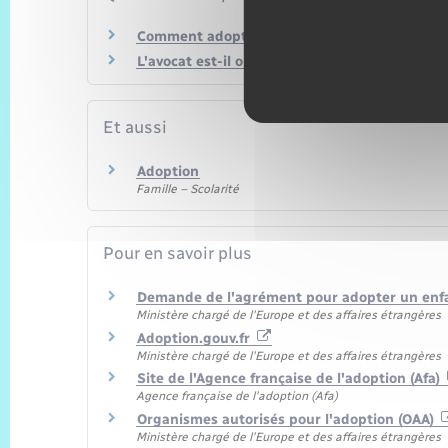
Comment adopter un enfant à l'étranger ?
L'avocat est-il obligatoire dans un procès civil
Et aussi
Adoption
Famille – Scolarité
Pour en savoir plus
Demande de l'agrément pour adopter un enfa
Ministère chargé de l'Europe et des affaires étrangères
Adoption.gouv.fr
Ministère chargé de l'Europe et des affaires étrangères
Site de l'Agence française de l'adoption (Afa)
Agence française de l'adoption (Afa)
Organismes autorisés pour l'adoption (OAA)
Ministère chargé de l'Europe et des affaires étrangères