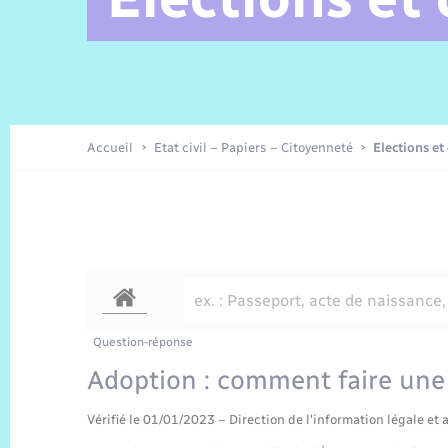
Alerte et Informations aux
C.R. conseils municipaux 2025
Parrainage civil
Offres d’emplois
Les aidants
Taxi
Protocoles-consignes
Nouvelle Normandie Tourisme
Enfance
Actualités permanentes
Sécurité Routière
Culture
populations
Amicale des aînés
Recensement
Commerces, entreprises,
emploi
Délibérations
Publications
Eure en Normandie
Tourisme
Permis détention de chien
Accueil
Etat civil – Papiers – Citoyenneté
Elections et
Véolia – Eau Assainissement
Projets et Réalisations
Numérique
Météo
Question-réponse
Adoption : comment faire un
Vérifié le 01/01/2023 – Direction de l'information légale et 