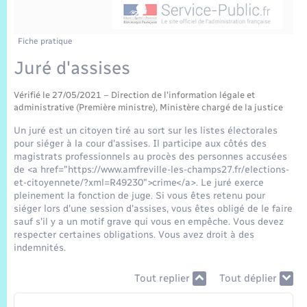
Sécurité Routière
Commerces, entreprises, emploi
Culture
Bilan des 2 mandats : 2014 et 2020
Sécurité incendie
Délibérations
Jeunesse
Vexin Normand
Infos communales
Elections et citoyenneté
Cadastre
Déchets
Sports et activités
Fiche pratique
Juré d'assises
Risques naturels et technologiques
Arrêtés municipaux
Journal municipal numérique
Concessions funéraires
La Communauté de Communes
EDF ENEDIS
Associations
Vérifié le 27/05/2021 – Direction de l'information légale et
Permis détention de chien
Budget
Publications
administrative (Première ministre), Ministère chargé de la justice
Eure en Normandie
Véolia – Eau Assainissement
Tourisme
Un juré est un citoyen tiré au sort sur les listes électorales
Numéros utiles
pour siéger à la cour d'assises. Il participe aux côtés des
L’Eglise
Enfants – Jeunes
Hébergement de loisirs
magistrats professionnels au procès des personnes accusées
de <a href="https://www.amfreville-les-champs27.fr/elections-
Vidéoprotection
Le Cimetière
et-citoyennete/?xml=R49230">crime</a>. Le juré exerce
Seniors
pleinement la fonction de juge. Si vous êtes retenu pour
siéger lors d'une session d'assises, vous êtes obligé de le faire
Projets et Réalisations
sauf s'il y a un motif grave qui vous en empêche. Vous devez
Numérique
respecter certaines obligations. Vous avez droit à des
indemnités.
Info Patrimoine communal
Transports
Tout replier
Tout déplier