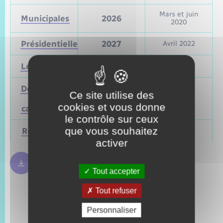
Mars et juin
Municipales
2026
2020
Présidentielle
2027
Avril 2022
Législatives
2027
Juin 2022
Départementales
Ce site utilise des
(ou
Mars 2028
Juin 2021
cookies et vous donne
cantonales)
le contrôle sur ceux
que vous souhaitez
Régionales
Mars 2028
Juin 2021
activer
Règles bulletin de vote
250.09 Ko
Tout accepter
Tout refuser
Personnaliser