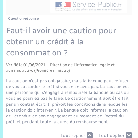
Sécurité Routière
Commerces, entreprises, emploi
Culture
Bilan des 2 mandats : 2014 et 2020
Sécurité incendie
Délibérations
Jeunesse
Vexin Normand
Infos communales
Elections et citoyenneté
Cadastre
Déchets
Sports et activités
Question-réponse
Faut-il avoir une caution pour
Risques naturels et technologiques
Arrêtés municipaux
Journal municipal numérique
Concessions funéraires
La Communauté de Communes
EDF ENEDIS
Associations
obtenir un crédit à la
Permis détention de chien
Budget
Publications
Eure en Normandie
consommation ?
Véolia – Eau Assainissement
Tourisme
Numéros utiles
Vérifié le 01/06/2021 – Direction de l'information légale et
L’Eglise
Enfants – Jeunes
Hébergement de loisirs
administrative (Première ministre)
Vidéoprotection
La caution n'est pas obligatoire, mais la banque peut refuser
Le Cimetière
Seniors
de vous accorder le prêt si vous n'en avez pas. La caution est
une personne qui s'engage à rembourser la banque au cas où
Projets et Réalisations
vous ne pourriez pas le faire. Le cautionnement doit être fait
Numérique
par un contrat écrit. Il prévoit les conditions dans lesquelles
la caution doit intervenir. La banque doit informer la caution
Info Patrimoine communal
de l'étendue de son engagement au moment de l'octroi du
Transports
prêt, et pendant toute la durée du remboursement.
Tout replier
Tout déplier