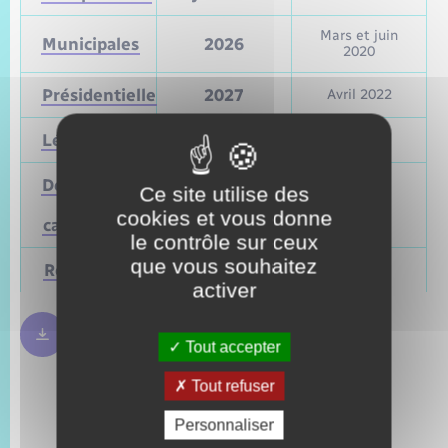
Mars et juin
Municipales
2026
2020
Présidentielle
2027
Avril 2022
Législatives
2027
Juin 2022
Départementales
Ce site utilise des
(ou
Mars 2028
Juin 2021
cookies et vous donne
cantonales)
le contrôle sur ceux
que vous souhaitez
Régionales
Mars 2028
Juin 2021
activer
Règles bulletin de vote
250.09 Ko
Tout accepter
Tout refuser
Personnaliser