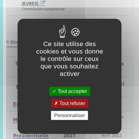
(EURES)
Commission européenne
©
Direction de l’information légale et administrative
Ce site utilise des
comarquage developpé par
baseo.io
cookies et vous donne
le contrôle sur ceux
Tableau – Dates et périodicité des élections
que vous souhaitez
politiques
activer
Prochain
Précédent
Élections
vote
vote
Tout accepter
Tout refuser
Européennes
9 juin 2024
Mai 2019
Personnaliser
Mars et juin
Municipales
2026
2020
Présidentielle
2027
Avril 2022