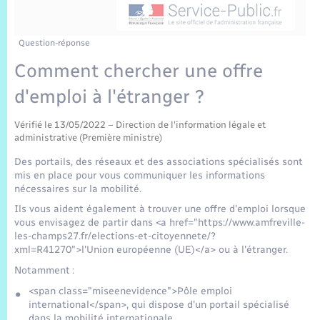
Sécurité Routière
Commerces, entreprises, emploi
Culture
Bilan des 2 mandats : 2014 et 2020
Sécurité incendie
Délibérations
Jeunesse
Vexin Normand
Infos communales
Elections et citoyenneté
Cadastre
Déchets
Sports et activités
Question-réponse
Comment chercher une offre
Risques naturels et technologiques
Arrêtés municipaux
Journal municipal numérique
Concessions funéraires
La Communauté de Communes
EDF ENEDIS
Associations
d'emploi à l'étranger ?
Permis détention de chien
Budget
Publications
Eure en Normandie
Véolia – Eau Assainissement
Tourisme
Vérifié le 13/05/2022 – Direction de l'information légale et
administrative (Première ministre)
Numéros utiles
L’Eglise
Enfants – Jeunes
Des portails, des réseaux et des associations spécialisés sont
Hébergement de loisirs
mis en place pour vous communiquer les informations
Vidéoprotection
nécessaires sur la mobilité.
Le Cimetière
Seniors
Ils vous aident également à trouver une offre d'emploi lorsque
vous envisagez de partir dans <a href="https://www.amfreville-
Projets et Réalisations
les-champs27.fr/elections-et-citoyennete/?
Numérique
xml=R41270">l'Union européenne (UE)</a> ou à l'étranger.
Info Patrimoine communal
Notamment :
Transports
<span class="miseenevidence">Pôle emploi
international</span>, qui dispose d'un portail spécialisé
dans la mobilité internationale