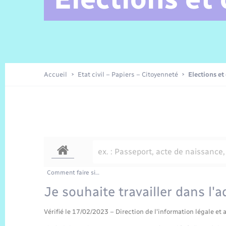
Alerte et Informations aux
Comptes rendus de conseils
Parrainage civil
Offres d’emplois
Les aidants
Taxi
Protocoles-consignes
Nouvelle Normandie Tourisme
Enfance
Actualités permanentes
Sécurité Routière
Culture
populations
Amicale des aînés
Recensement
Commerces, entreprises,
emploi
Budget
Publications
Eure en Normandie
Tourisme
Permis détention de chien
Accueil
Etat civil – Papiers – Citoyenneté
Elections et
Véolia – Eau Assainissement
Projets et Réalisations
Numérique
Météo
Comment faire si…
Je souhaite travailler dans l'
Vérifié le 17/02/2023 – Direction de l'information légale et 