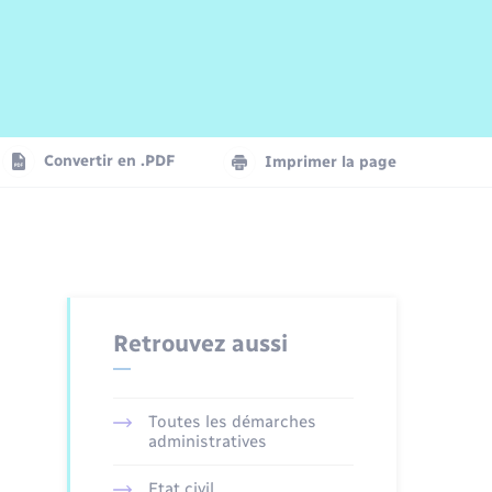
Risques naturels et technologiques
Arrêtés municipaux
Journal municipal numérique
La Communauté de Communes
Associations
Concessions funéraires
EDF ENEDIS
Le Cimetière
Vidéoprotection
Convertir en .PDF
Imprimer la page
Seniors
Trafic routier
Retrouvez aussi
Toutes les démarches
administratives
Etat civil