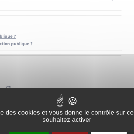
blique ?
nction publique ?
que
que d'État
ise des cookies et vous donne le contrôle sur 
n publique territoriale
souhaitez activer
on publique territoriale (FNCDG)
FPT)