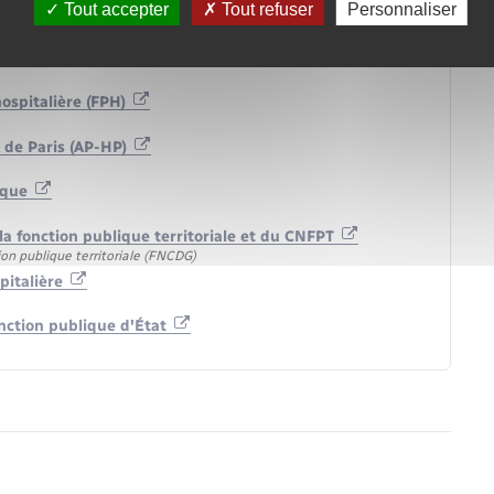
Tout accepter
Tout refuser
Personnaliser
 les centres de Gestion de la FPT
on publique territoriale (FNCDG)
hospitalière (FPH)
 de Paris (AP-HP)
lique
 la fonction publique territoriale et du CNFPT
on publique territoriale (FNCDG)
pitalière
nction publique d'État