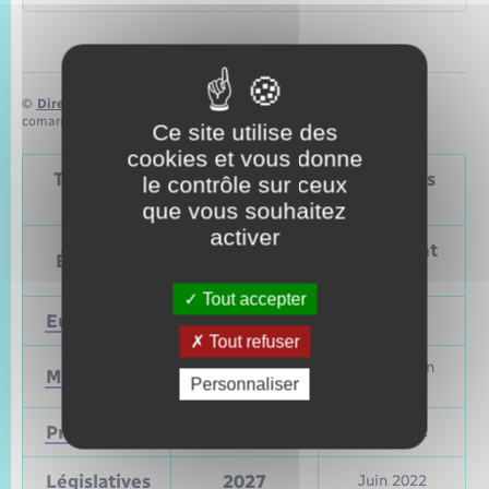
©
Direction de l’information légale et administrative
comarquage developpé par
baseo.io
Ce site utilise des
cookies et vous donne
Tableau – Dates et périodicité des élections
le contrôle sur ceux
politiques
que vous souhaitez
activer
Prochain
Précédent
Élections
vote
vote
Tout accepter
Européennes
9 juin 2024
Mai 2019
Tout refuser
Mars et juin
Municipales
2026
Personnaliser
2020
Présidentielle
2027
Avril 2022
Législatives
2027
Juin 2022