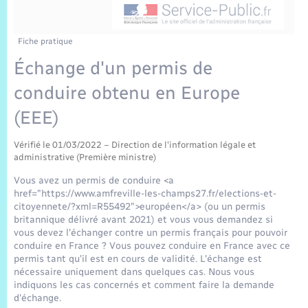
Sécurité Routière
Commerces, entreprises, emploi
Culture
Bilan des 2 mandats : 2014 et 2020
Sécurité incendie
Délibérations
Jeunesse
Vexin Normand
Infos communales
Elections et citoyenneté
Cadastre
Déchets
Sports et activités
Fiche pratique
Échange d'un permis de
Risques naturels et technologiques
Arrêtés municipaux
Journal municipal numérique
Concessions funéraires
La Communauté de Communes
EDF ENEDIS
Associations
conduire obtenu en Europe
Permis détention de chien
Budget
Publications
Eure en Normandie
(EEE)
Véolia – Eau Assainissement
Tourisme
Numéros utiles
Vérifié le 01/03/2022 – Direction de l'information légale et
L’Eglise
Enfants – Jeunes
Hébergement de loisirs
administrative (Première ministre)
Vidéoprotection
Vous avez un permis de conduire <a
Le Cimetière
Seniors
href="https://www.amfreville-les-champs27.fr/elections-et-
citoyennete/?xml=R55492">européen</a> (ou un permis
Projets et Réalisations
britannique délivré avant 2021) et vous vous demandez si
Numérique
vous devez l'échanger contre un permis français pour pouvoir
conduire en France ? Vous pouvez conduire en France avec ce
Info Patrimoine communal
permis tant qu'il est en cours de validité. L'échange est
Transports
nécessaire uniquement dans quelques cas. Nous vous
indiquons les cas concernés et comment faire la demande
d'échange.