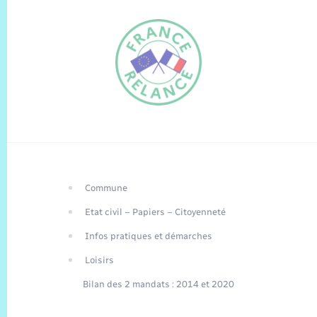
Commune
FR
Etat civil – Papiers – Citoyenneté
EN
Infos pratiques et démarches
Traduction du
DE
site automatisée
Loisirs
Bilan des 2 mandats : 2014 et 2020