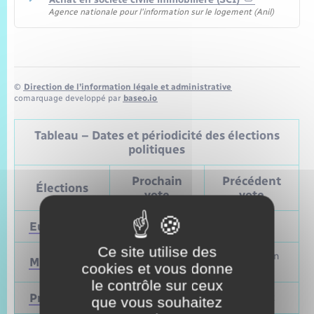
Agence nationale pour l'information sur le logement (Anil)
©
Direction de l’information légale et administrative
comarquage developpé par
baseo.io
Tableau – Dates et périodicité des élections
politiques
Prochain
Précédent
Élections
vote
vote
Européennes
9 juin 2024
Mai 2019
Ce site utilise des
Mars et juin
Municipales
2026
cookies et vous donne
2020
le contrôle sur ceux
Présidentielle
2027
Avril 2022
que vous souhaitez