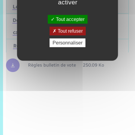
activer
Législatives
2027
Juin 2022
Tout accepter
Départementales
(ou
Mars 2028
Juin 2021
Tout refuser
cantonales)
Personnaliser
Régionales
Mars 2028
Juin 2021
Règles bulletin de vote
250.09 Ko