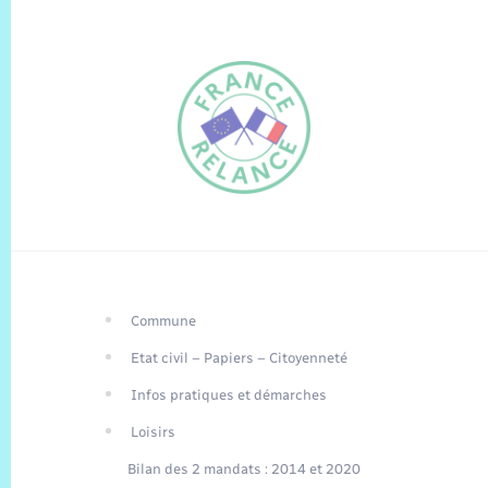
Commune
FR
Etat civil – Papiers – Citoyenneté
EN
Infos pratiques et démarches
Traduction du
DE
site automatisée
Loisirs
Bilan des 2 mandats : 2014 et 2020