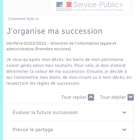
Sécurité Routière
Commerces, entreprises, emploi
Culture
Bilan des 2 mandats : 2014 et 2020
Sécurité incendie
Délibérations
Jeunesse
Vexin Normand
Infos communales
Elections et citoyenneté
Cadastre
Déchets
Sports et activités
Comment faire si…
J'organise ma succession
Risques naturels et technologiques
Arrêtés municipaux
Journal municipal numérique
Concessions funéraires
La Communauté de Communes
EDF ENEDIS
Associations
Vérifié le 02/02/2022 – Direction de l'information légale et
Permis détention de chien
Budget
Publications
administrative (Première ministre)
Eure en Normandie
Véolia – Eau Assainissement
Tourisme
Je veux qu'après mon décès, les biens de mon patrimoine
Numéros utiles
soient gérés selon mes souhaits. Pour cela, je dois d'abord
L’Eglise
Enfants – Jeunes
Hébergement de loisirs
déterminer la valeur de ma succession. Ensuite, je décide à
qui transmettre mes biens, de mon vivant ou à mon décès, en
Vidéoprotection
Le Cimetière
respectant les règles de succession.
Seniors
Tout replier
Tout déplier
Projets et Réalisations
Numérique
Évaluer la future succession
Info Patrimoine communal
Transports
Prévoir le partage