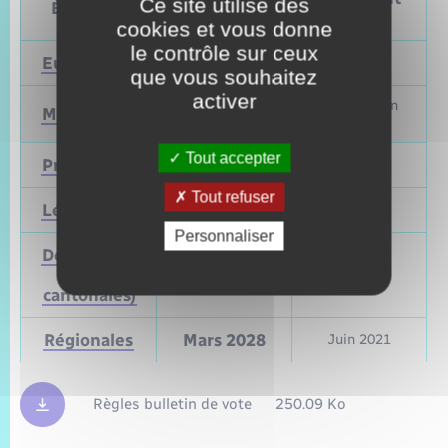
Ce site utilise des
Élections
vote
vote
cookies et vous donne
le contrôle sur ceux
Européennes
9 juin 2024
Mai 2019
que vous souhaitez
activer
Mars et juin
Municipales
2026
2020
Tout accepter
Présidentielle
2027
Avril 2022
Tout refuser
Législatives
2027
Juin 2022
Personnaliser
Départementales
(ou
Mars 2028
Juin 2021
cantonales)
Régionales
Mars 2028
Juin 2021
Règles bulletin de vote
250.09 Ko