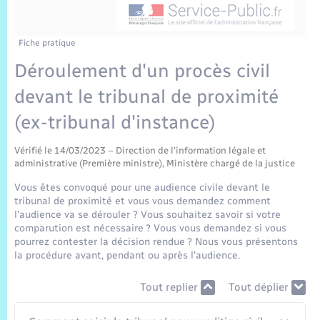
Sécurité Routière
Commerces, entreprises, emploi
Culture
Bilan des 2 mandats : 2014 et 2020
Sécurité incendie
Comptes rendus de conseils
Jeunesse
Vexin Normand
Infos communales
Elections et citoyenneté
Cadastre
Déchets
Sports et activités
Fiche pratique
Déroulement d'un procès civil
Risques naturels et technologiques
Les employés communaux
Journal municipal numérique
Concessions funéraires
La Communauté de Communes
EDF ENEDIS
Associations
devant le tribunal de proximité
Permis détention de chien
Délibérations
Publications
Eure en Normandie
(ex-tribunal d'instance)
Véolia – Eau Assainissement
Tourisme
Numéros utiles
Arrêtés municipaux
Vérifié le 14/03/2023 – Direction de l'information légale et
L’Eglise
Enfants – Jeunes
Hébergement de loisirs
administrative (Première ministre), Ministère chargé de la justice
Vidéoprotection
Budget
Vous êtes convoqué pour une audience civile devant le
Le Cimetière
Seniors
tribunal de proximité et vous vous demandez comment
l'audience va se dérouler ? Vous souhaitez savoir si votre
Projets et Réalisations
comparution est nécessaire ? Vous vous demandez si vous
Numérique
pourrez contester la décision rendue ? Nous vous présentons
la procédure avant, pendant ou après l'audience.
Info Patrimoine communal
Transports
Tout replier
Tout déplier