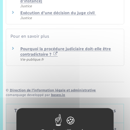
d'instance)
Justice
Exécution d'une décision du juge civil
Justice
Pour en savoir plus
Pourquoi la procédure judiciaire doit-elle être
contradictoire ?
Vie-publique.fr
©
Direction de l’information légale et administrative
comarquage developpé par
baseo.io
Tableau – Dates et périodicité des élections
politiques
Prochain
Précédent