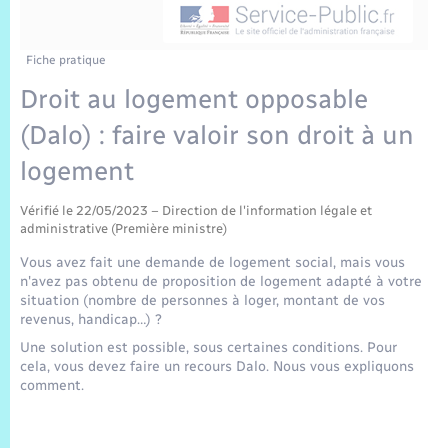
Sécurité Routière
Commerces, entreprises, emploi
Culture
Bilan des 2 mandats : 2014 et 2020
Sécurité incendie
Délibérations
Jeunesse
Vexin Normand
Infos communales
Elections et citoyenneté
Cadastre
Déchets
Sports et activités
Fiche pratique
Droit au logement opposable
Risques naturels et technologiques
Arrêtés municipaux
Journal municipal numérique
Concessions funéraires
La Communauté de Communes
EDF ENEDIS
Associations
(Dalo) : faire valoir son droit à un
Permis détention de chien
Budget
Publications
Eure en Normandie
logement
Véolia – Eau Assainissement
Tourisme
Numéros utiles
Vérifié le 22/05/2023 – Direction de l'information légale et
L’Eglise
Enfants – Jeunes
Hébergement de loisirs
administrative (Première ministre)
Vidéoprotection
Vous avez fait une demande de logement social, mais vous
Le Cimetière
Seniors
n'avez pas obtenu de proposition de logement adapté à votre
situation (nombre de personnes à loger, montant de vos
Projets et Réalisations
revenus, handicap…) ?
Numérique
Une solution est possible, sous certaines conditions. Pour
cela, vous devez faire un recours Dalo. Nous vous expliquons
Info Patrimoine communal
comment.
Transports