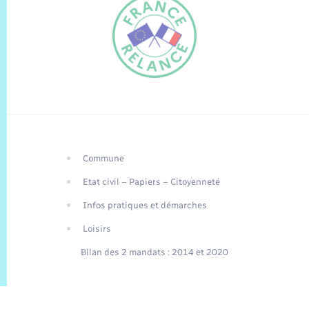
Commune
FR
Etat civil – Papiers – Citoyenneté
EN
Infos pratiques et démarches
Traduction du
DE
site automatisée
Loisirs
Bilan des 2 mandats : 2014 et 2020