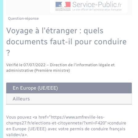
Sécurité Routière
Commerces, entreprises, emploi
Culture
Bilan des 2 mandats : 2014 et 2020
Sécurité incendie
Délibérations
Jeunesse
Vexin Normand
Infos communales
Elections et citoyenneté
Cadastre
Déchets
Sports et activités
Question-réponse
Voyage à l'étranger : quels
Risques naturels et technologiques
Arrêtés municipaux
Journal municipal numérique
Concessions funéraires
La Communauté de Communes
EDF ENEDIS
Associations
documents faut-il pour conduire
Permis détention de chien
Budget
Publications
Eure en Normandie
?
Véolia – Eau Assainissement
Tourisme
Numéros utiles
Vérifié le 07/07/2022 – Direction de l'information légale et
L’Eglise
Enfants – Jeunes
Hébergement de loisirs
administrative (Première ministre)
Vidéoprotection
Le Cimetière
Seniors
En Europe (UE/EEE)
Projets et Réalisations
Ailleurs
Numérique
Info Patrimoine communal
Vous pouvez <a href="https://www.amfreville-les-
Transports
champs27.fr/elections-et-citoyennete/?xml=F420">conduire
en Europe (UE/EEE) avec votre permis de conduire français
valide</a>.