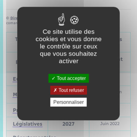
©
Direction de l’information légale et administrative
comarquage developpé par
baseo.io
Ce site utilise des
cookies et vous donne
Tableau – Dates et périodicité des élections
politiques
le contrôle sur ceux
que vous souhaitez
Prochain
Précédent
activer
Élections
vote
vote
Tout accepter
Européennes
9 juin 2024
Mai 2019
Tout refuser
Mars et juin
Municipales
2026
2020
Personnaliser
Présidentielle
2027
Avril 2022
Législatives
2027
Juin 2022