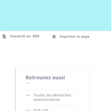
Risques naturels et technologiques
Arrêtés municipaux
Journal municipal numérique
La Communauté de Communes
Associations
Concessions funéraires
EDF ENEDIS
Le Cimetière
Vidéoprotection
Convertir en .PDF
Imprimer la page
Seniors
Trafic routier
Retrouvez aussi
Toutes les démarches
administratives
Etat civil