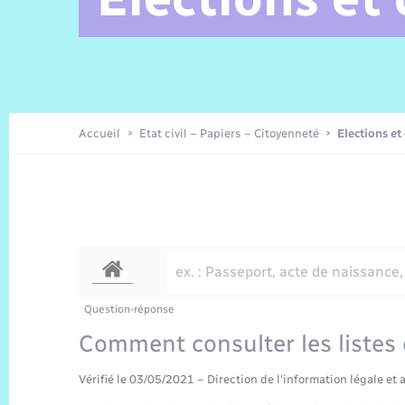
Alerte et Informations aux
Comptes rendus de conseils
Parrainage civil
Offres d’emplois
Les aidants
Taxi
Protocoles-consignes
Nouvelle Normandie Tourisme
Enfance
Actualités permanentes
Sécurité Routière
Culture
populations
Amicale des aînés
Recensement
Commerces, entreprises,
emploi
Budget
Publications
Eure en Normandie
Tourisme
Permis détention de chien
Accueil
Etat civil – Papiers – Citoyenneté
Elections et
Véolia – Eau Assainissement
Projets et Réalisations
Numérique
Météo
Question-réponse
Comment consulter les listes 
Vérifié le 03/05/2021 – Direction de l'information légale et 