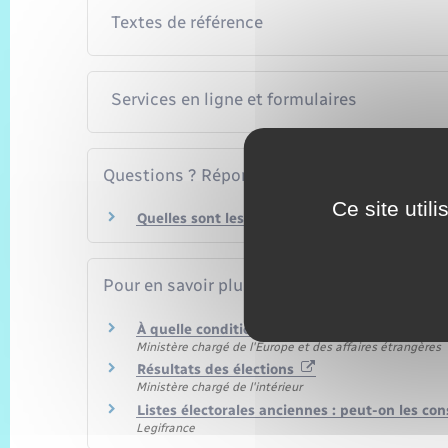
Textes de référence
Services en ligne et formulaires
Questions ? Réponses !
Ce site util
Quelles sont les dates des prochaines électio
Pour en savoir plus
À quelle condition la liste électorale consul
Ministère chargé de l'Europe et des affaires étrangères
Résultats des élections
Ministère chargé de l'intérieur
Listes électorales anciennes : peut-on les con
Legifrance