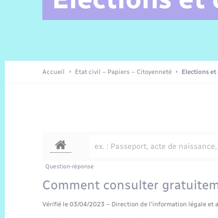
Alerte et Informations aux
Comptes rendus de conseils
Parrainage civil
Offres d’emplois
Les aidants
Taxi
Protocoles-consignes
Nouvelle Normandie Tourisme
Enfance
Actualités permanentes
Sécurité Routière
Culture
populations
Amicale des aînés
Recensement
Commerces, entreprises,
emploi
Budget
Publications
Eure en Normandie
Tourisme
Permis détention de chien
Accueil
Etat civil – Papiers – Citoyenneté
Elections et
Véolia – Eau Assainissement
Projets et Réalisations
Numérique
Météo
Question-réponse
Comment consulter gratuitem
Vérifié le 03/04/2023 – Direction de l'information légale et 