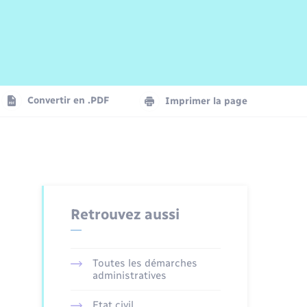
Risques naturels et technologiques
Arrêtés municipaux
Journal municipal numérique
La Communauté de Communes
Associations
Concessions funéraires
EDF ENEDIS
Le Cimetière
Vidéoprotection
Convertir en .PDF
Imprimer la page
Seniors
Trafic routier
Retrouvez aussi
Toutes les démarches
administratives
Etat civil