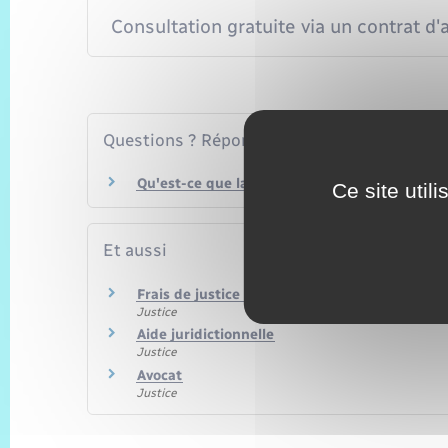
Consultation gratuite via un contrat d
Questions ? Réponses !
Qu'est-ce que la garantie protection juridiqu
Ce site util
Et aussi
Frais de justice : coût d'un procès
Justice
Aide juridictionnelle
Justice
Avocat
Justice