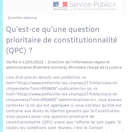
Sécurité Routière
Commerces, entreprises, emploi
Culture
Bilan des 2 mandats : 2014 et 2020
Sécurité incendie
Comptes rendus de conseils
Jeunesse
Vexin Normand
Infos communales
Elections et citoyenneté
Cadastre
Déchets
Sports et activités
Question-réponse
Qu'est-ce qu'une question
Risques naturels et technologiques
Les employés communaux
Journal municipal numérique
Concessions funéraires
La Communauté de Communes
EDF ENEDIS
Associations
prioritaire de constitutionnalité
Permis détention de chien
Délibérations
Publications
Eure en Normandie
(QPC) ?
Véolia – Eau Assainissement
Tourisme
Numéros utiles
Arrêtés municipaux
Vérifié le 12/01/2022 – Direction de l'information légale et
L’Eglise
Enfants – Jeunes
Hébergement de loisirs
administrative (Première ministre), Ministère chargé de la justice
Vidéoprotection
Budget
Lors d'un procès devant une juridiction <a
Le Cimetière
Seniors
href="https://www.amfreville-les-champs27.fr/elections-et-
citoyennete/?xml=R50606">judiciaire</a> ou <a
Projets et Réalisations
href="https://www.amfreville-les-champs27.fr/elections-et-
Numérique
citoyennete/?xml=R50605">administrative</a>, vous pouvez
contester la loi qui est appliquée si vous estimez qu'elle est
Info Patrimoine communal
contraire aux droits et libertés garantis par la Constitution.
Transports
Vous pouvez poser une question prioritaire de
constitutionnalité (QPC) avant que l'affaire ne soit jugée. Si
toutes les conditions sont réunies, c'est le Conseil