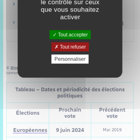
le contrôle sur ceux
Conseil constitutionnel : dispositions déjà
que vous souhaitez
déclarées conformes
activer
Conseil constitutionnel
Cour européenne des droits de l'homme (CEDH)
Tout accepter
Conseil de l'Europe
Tout refuser
Personnaliser
©
Direction de l’information légale et administrative
comarquage developpé par
baseo.io
Tableau – Dates et périodicité des élections
politiques
Prochain
Précédent
Élections
vote
vote
Européennes
9 juin 2024
Mai 2019