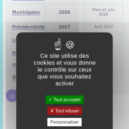
Mars et juin
Municipales
2026
2020
Présidentielle
2027
Avril 2022
Législatives
2027
Juin 2022
Départementales
Ce site utilise des
(ou
Mars 2028
Juin 2021
cookies et vous donne
cantonales)
le contrôle sur ceux
que vous souhaitez
Régionales
Mars 2028
Juin 2021
activer
Règles bulletin de vote
250.09 Ko
Tout accepter
Tout refuser
Personnaliser