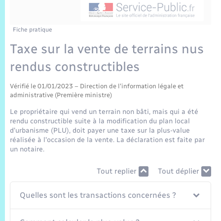
Sécurité Routière
Commerces, entreprises, emploi
Culture
Bilan des 2 mandats : 2014 et 2020
Sécurité incendie
Délibérations
Jeunesse
Vexin Normand
Infos communales
Elections et citoyenneté
Cadastre
Déchets
Sports et activités
Fiche pratique
Taxe sur la vente de terrains nus
Risques naturels et technologiques
Arrêtés municipaux
Journal municipal numérique
Concessions funéraires
La Communauté de Communes
EDF ENEDIS
Associations
rendus constructibles
Permis détention de chien
Budget
Publications
Eure en Normandie
Véolia – Eau Assainissement
Tourisme
Vérifié le 01/01/2023 – Direction de l'information légale et
administrative (Première ministre)
Numéros utiles
L’Eglise
Enfants – Jeunes
Le propriétaire qui vend un terrain non bâti, mais qui a été
Hébergement de loisirs
rendu constructible suite à la modification du plan local
Vidéoprotection
d'urbanisme (PLU), doit payer une taxe sur la plus-value
Le Cimetière
Seniors
réalisée à l'occasion de la vente. La déclaration est faite par
un notaire.
Projets et Réalisations
Numérique
Tout replier
Tout déplier
Info Patrimoine communal
Transports
Quelles sont les transactions concernées ?