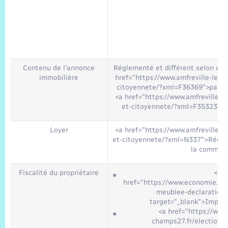
Contenu de l'annonce
Réglementé et différent selon que
immobilière
href="https://www.amfreville-les-
citoyennete/?xml=F36369">par le 
<a href="https://www.amfreville-l
et-citoyennete/?xml=F35323">a
Loyer
<a href="https://www.amfreville-l
et-citoyennete/?xml=N337">Réglem
la commun
Fiscalité du propriétaire
<a
href="https://www.economie.gouv
meublee-declaration
target="_blank">Impôt 
<a href="https://www.
champs27.fr/elections-