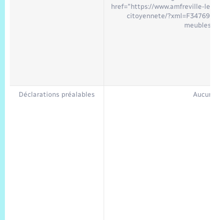
href="https://www.amfreville-les-
citoyennete/?xml=F34769">a
meubles</
Déclarations préalables
Aucune