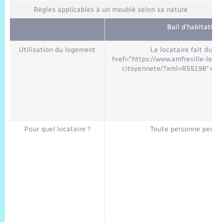
Trafic routier
Règles applicables à un meublé selon sa nature
Météo
Bail d'habitatio
Utilisation du logement
Le locataire fait du l
href="https://www.amfreville-les-
citoyennete/?xml=R55198">rés
Pour quel locataire ?
Toute personne peut ê