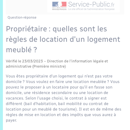
Sécurité Routière
Commerces, entreprises, emploi
Culture
Bilan des 2 mandats : 2014 et 2020
Sécurité incendie
Délibérations
Jeunesse
Vexin Normand
Infos communales
Elections et citoyenneté
Cadastre
Déchets
Sports et activités
Question-réponse
Propriétaire : quelles sont les
Risques naturels et technologiques
Arrêtés municipaux
Journal municipal numérique
Concessions funéraires
La Communauté de Communes
EDF ENEDIS
Associations
règles de location d'un logement
Permis détention de chien
Budget
Publications
Eure en Normandie
meublé ?
Véolia – Eau Assainissement
Tourisme
Numéros utiles
Vérifié le 23/03/2023 – Direction de l'information légale et
L’Eglise
Enfants – Jeunes
Hébergement de loisirs
administrative (Première ministre)
Vidéoprotection
Vous êtes propriétaire d'un logement qui n'est pas votre
Le Cimetière
Seniors
domicile ? Vous voulez en faire une location meublée ? Vous
pouvez le proposer à un locataire pour qu'il en fasse son
Projets et Réalisations
domicile, une résidence secondaire ou une location de
Numérique
vacances. Selon l'usage choisi, le contrat à signer est
différent (bail d'habitation, bail mobilité ou contrat de
Info Patrimoine communal
location pour un meublé de tourisme). Il est en de même des
Transports
règles de mise en location et des impôts que vous aurez à
payer.