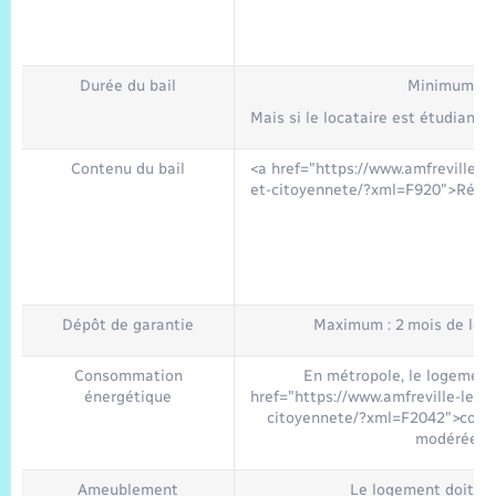
Durée du bail
Minimum : 1
Mais si le locataire est étudiant,
Contenu du bail
<a href="https://www.amfreville-l
et-citoyennete/?xml=F920">Régle
Dépôt de garantie
Maximum : 2 mois de loye
Consommation
En métropole, le logement 
énergétique
href="https://www.amfreville-les-
citoyennete/?xml=F2042">cons
modérée</
Ameublement
Le logement doit c