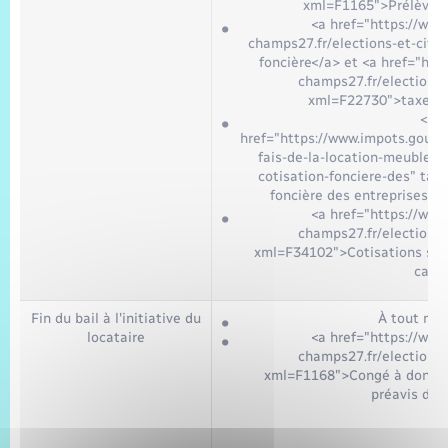
xml=F1165">Prélèvem
<a href="https://www.
champs27.fr/elections-et-cit
foncière</a> et <a href="http
champs27.fr/elections-
xml=F22730">taxes a
<a
href="https://www.impots.gouv.fr
fais-de-la-location-meublee-d
cotisation-fonciere-des" tar
foncière des entreprises</a
<a href="https://www.
champs27.fr/elections-
xml=F34102">Cotisations soci
cas)
Fin du bail à l'initiative du
À tout mo
locataire
<a href="https://www.
champs27.fr/elections-
xml=F1168">Congé à donner
préavis d'u