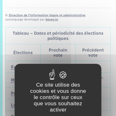
©
Direction de l’information légale et administrative
comarquage developpé par
baseo.io
Tableau – Dates et périodicité des élections
politiques
Prochain
Précédent
Élections
vote
vote
Européennes
9 juin 2024
Mai 2019
Mars et juin
Municipales
2026
2020
Ce site utilise des
cookies et vous donne
Présidentielle
2027
Avril 2022
le contrôle sur ceux
que vous souhaitez
Législatives
2027
Juin 2022
activer