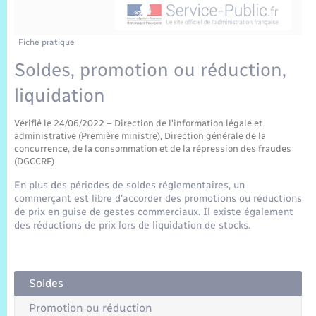
Sécurité Routière
Commerces, entreprises, emploi
Culture
Bilan des 2 mandats : 2014 et 2020
Sécurité incendie
Comptes rendus de conseils
Jeunesse
Vexin Normand
Infos communales
Elections et citoyenneté
Cadastre
Déchets
Sports et activités
Fiche pratique
Soldes, promotion ou réduction,
Risques naturels et technologiques
Les employés communaux
Journal municipal numérique
Concessions funéraires
La Communauté de Communes
EDF ENEDIS
Associations
liquidation
Permis détention de chien
Délibérations
Publications
Eure en Normandie
Véolia – Eau Assainissement
Tourisme
Vérifié le 24/06/2022 – Direction de l'information légale et
administrative (Première ministre), Direction générale de la
Numéros utiles
Arrêtés municipaux
concurrence, de la consommation et de la répression des fraudes
L’Eglise
Enfants – Jeunes
Hébergement de loisirs
(DGCCRF)
Vidéoprotection
Budget
En plus des périodes de soldes réglementaires, un
Le Cimetière
Seniors
commerçant est libre d'accorder des promotions ou réductions
de prix en guise de gestes commerciaux. Il existe également
Projets et Réalisations
des réductions de prix lors de liquidation de stocks.
Numérique
Info Patrimoine communal
Transports
Soldes
Promotion ou réduction