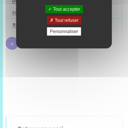
Départementales
(ou
Mars 2028
Juin 2021
Tout accepter
cantonales)
Tout refuser
Régionales
Mars 2028
Juin 2021
Personnaliser
Règles bulletin de vote
250.09 Ko