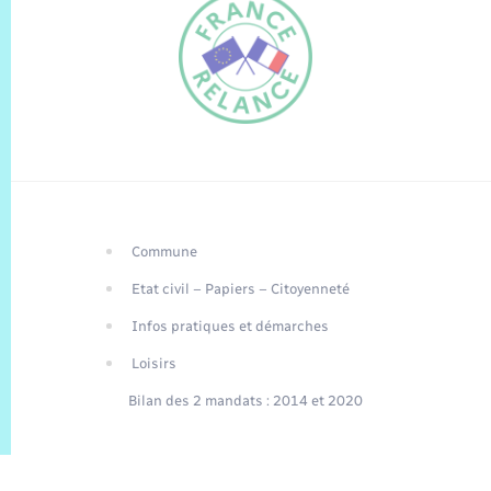
Commune
FR
Etat civil – Papiers – Citoyenneté
EN
Infos pratiques et démarches
Traduction du
DE
site automatisée
Loisirs
Bilan des 2 mandats : 2014 et 2020