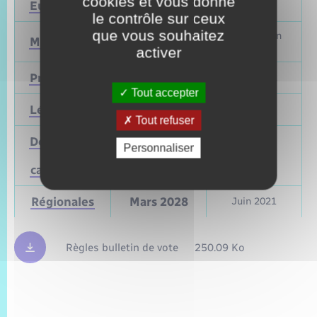
cookies et vous donne
Européennes
9 juin 2024
Mai 2019
le contrôle sur ceux
que vous souhaitez
Mars et juin
Municipales
2026
2020
activer
Présidentielle
2027
Avril 2022
Tout accepter
Législatives
2027
Juin 2022
Tout refuser
Départementales
Personnaliser
(ou
Mars 2028
Juin 2021
cantonales)
Régionales
Mars 2028
Juin 2021
Règles bulletin de vote
250.09 Ko