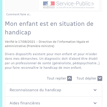
Sécurité Routière
Commerces, entreprises, emploi
Culture
Bilan des 2 mandats : 2014 et 2020
Sécurité incendie
Délibérations
Jeunesse
Vexin Normand
Infos communales
Elections et citoyenneté
Cadastre
Déchets
Sports et activités
Comment faire si…
Mon enfant est en situation de
Risques naturels et technologiques
Arrêtés municipaux
Journal municipal numérique
Concessions funéraires
La Communauté de Communes
EDF ENEDIS
Associations
handicap
Permis détention de chien
Budget
Publications
Eure en Normandie
Véolia – Eau Assainissement
Tourisme
Vérifié le 17/08/2021 – Direction de l'information légale et
administrative (Première ministre)
Numéros utiles
L’Eglise
Enfants – Jeunes
Divers dispositifs existent pour mon enfant et pour m'aider
Hébergement de loisirs
dans mes démarches. Un diagnostic doit d'abord être établi
Vidéoprotection
par un professionnel de santé (généraliste, pédopsychiatre…)
Le Cimetière
Seniors
pour faire reconnaître le handicap de mon enfant.
Projets et Réalisations
Tout replier
Tout déplier
Numérique
Info Patrimoine communal
Reconnaissance du handicap
Transports
Aides financières