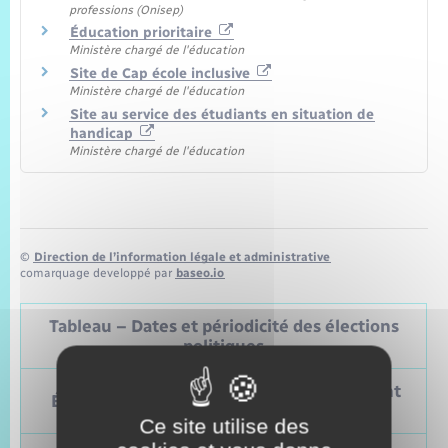
professions (Onisep)
Éducation prioritaire
Ministère chargé de l'éducation
Site de Cap école inclusive
Ministère chargé de l'éducation
Site au service des étudiants en situation de
handicap
Ministère chargé de l'éducation
©
Direction de l’information légale et administrative
comarquage developpé par
baseo.io
Tableau – Dates et périodicité des élections
politiques
Prochain
Précédent
Élections
vote
vote
Ce site utilise des