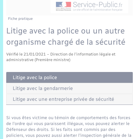
Sécurité Routière
Commerces, entreprises, emploi
Culture
Bilan des 2 mandats : 2014 et 2020
Sécurité incendie
Comptes rendus de conseils
Jeunesse
Vexin Normand
Infos communales
Elections et citoyenneté
Cadastre
Déchets
Sports et activités
Fiche pratique
Litige avec la police ou un autre
Risques naturels et technologiques
Les employés communaux
Journal municipal numérique
Concessions funéraires
La Communauté de Communes
EDF ENEDIS
Associations
organisme chargé de la sécurité
Permis détention de chien
Délibérations
Publications
Eure en Normandie
Véolia – Eau Assainissement
Tourisme
Vérifié le 21/01/2021 – Direction de l'information légale et
administrative (Première ministre)
Numéros utiles
Arrêtés municipaux
L’Eglise
Enfants – Jeunes
Hébergement de loisirs
Litige avec la police
Vidéoprotection
Budget
Le Cimetière
Seniors
Litige avec la gendarmerie
Projets et Réalisations
Litige avec une entreprise privée de sécurité
Numérique
Info Patrimoine communal
Si vous êtes victime ou témoin de comportements des forces
Transports
de l'ordre qui vous paraissent illégaux, vous pouvez alerter le
Défenseur des droits. Si les faits sont commis par des
policiers, vous pouvez aussi alerter l'inspection générale de la