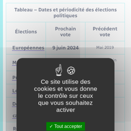
Tableau – Dates et périodicité des élections
politiques
Prochain
Précédent
Élections
vote
vote
Européennes
9 juin 2024
Mai 2019
Mars et juin
Municipales
2026
2020
Présidentielle
2027
Avril 2022
Ce site utilise des
cookies et vous donne
Législatives
2027
Juin 2022
le contrôle sur ceux
que vous souhaitez
Départementales
activer
(ou
Mars 2028
Juin 2021
cantonales)
Tout accepter
Régionales
Mars 2028
Juin 2021