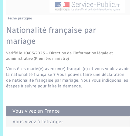
Sécurité Routière
Commerces, entreprises, emploi
Culture
Bilan des 2 mandats : 2014 et 2020
Sécurité incendie
Délibérations
Jeunesse
Vexin Normand
Infos communales
Elections et citoyenneté
Cadastre
Déchets
Sports et activités
Fiche pratique
Nationalité française par
Risques naturels et technologiques
Arrêtés municipaux
Journal municipal numérique
Concessions funéraires
La Communauté de Communes
EDF ENEDIS
Associations
mariage
Permis détention de chien
Budget
Publications
Eure en Normandie
Véolia – Eau Assainissement
Tourisme
Vérifié le 10/03/2023 – Direction de l'information légale et
administrative (Première ministre)
Numéros utiles
L’Eglise
Enfants – Jeunes
Vous êtes marié(e) avec un(e) français(e) et vous voulez avoir
Hébergement de loisirs
la nationalité française ? Vous pouvez faire une déclaration
Vidéoprotection
de nationalité française par mariage. Nous vous indiquons les
Le Cimetière
Seniors
étapes à suivre pour faire la demande.
Projets et Réalisations
Numérique
Vous vivez en France
Info Patrimoine communal
Transports
Vous vivez à l'étranger