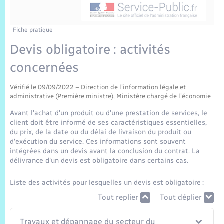
Sécurité Routière
Commerces, entreprises, emploi
Culture
Bilan des 2 mandats : 2014 et 2020
Sécurité incendie
Délibérations
Jeunesse
Vexin Normand
Infos communales
Elections et citoyenneté
Cadastre
Déchets
Sports et activités
Fiche pratique
Devis obligatoire : activités
Risques naturels et technologiques
Arrêtés municipaux
Journal municipal numérique
Concessions funéraires
La Communauté de Communes
EDF ENEDIS
Associations
concernées
Permis détention de chien
Budget
Publications
Eure en Normandie
Véolia – Eau Assainissement
Tourisme
Vérifié le 09/09/2022 – Direction de l'information légale et
administrative (Première ministre), Ministère chargé de l'économie
Numéros utiles
L’Eglise
Enfants – Jeunes
Avant l'achat d'un produit ou d'une prestation de services, le
Hébergement de loisirs
client doit être informé de ses caractéristiques essentielles,
Vidéoprotection
du prix, de la date ou du délai de livraison du produit ou
Le Cimetière
Seniors
d'exécution du service. Ces informations sont souvent
intégrées dans un devis avant la conclusion du contrat. La
Projets et Réalisations
délivrance d'un devis est obligatoire dans certains cas.
Numérique
Liste des activités pour lesquelles un devis est obligatoire :
Info Patrimoine communal
Transports
Tout replier
Tout déplier
Travaux et dépannage du secteur du