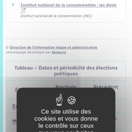
Institut national de la consommation : les devis
Institut national de la consommation (INC)
©
Direction de l’information légale et administrative
comarquage developpé par
baseo.io
Tableau – Dates et périodicité des élections
politiques
Prochain
Précédent
Élections
vote
vote
Européennes
9 juin 2024
Mai 2019
Ce site utilise des
cookies et vous donne
Mars et juin
Municipales
2026
2020
le contrôle sur ceux