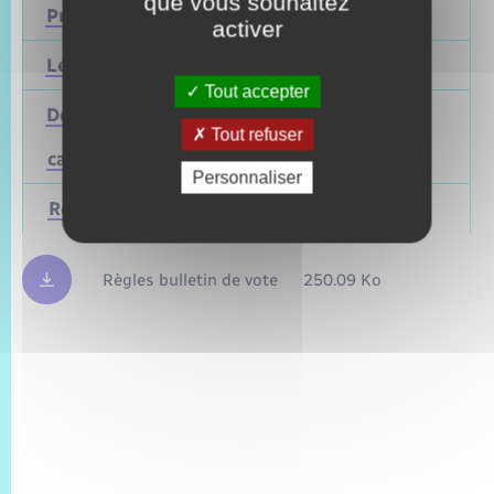
que vous souhaitez
Présidentielle
2027
Avril 2022
activer
Législatives
2027
Juin 2022
Tout accepter
Départementales
Tout refuser
(ou
Mars 2028
Juin 2021
cantonales)
Personnaliser
Régionales
Mars 2028
Juin 2021
Règles bulletin de vote
250.09 Ko