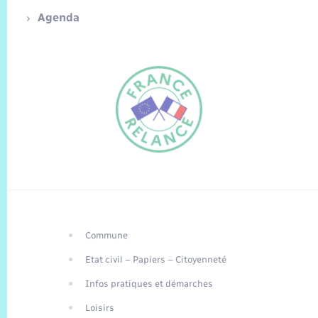
Agenda
Commune
FR
Etat civil – Papiers – Citoyenneté
EN
Infos pratiques et démarches
Traduction du
DE
site automatisée
Loisirs