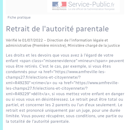
Sécurité Routière
Commerces, entreprises, emploi
Culture
Bilan des 2 mandats : 2014 et 2020
Sécurité incendie
Délibérations
Jeunesse
Vexin Normand
Infos communales
Elections et citoyenneté
Cadastre
Déchets
Sports et activités
Fiche pratique
Retrait de l'autorité parentale
Risques naturels et technologiques
Arrêtés municipaux
Journal municipal numérique
Concessions funéraires
La Communauté de Communes
EDF ENEDIS
Associations
Vérifié le 01/07/2022 – Direction de l'information légale et
Permis détention de chien
Budget
Publications
administrative (Première ministre), Ministère chargé de la justice
Eure en Normandie
Véolia – Eau Assainissement
Tourisme
Les droits et les devoirs que vous avez à l'égard de votre
Numéros utiles
enfant <span class="miseenevidence">mineur</span> peuvent
L’Eglise
Enfants – Jeunes
Hébergement de loisirs
vous être retirés. C'est le cas, par exemple, si vous êtes
condamnés pour <a href="https://www.amfreville-les-
Vidéoprotection
Le Cimetière
champs27.fr/elections-et-citoyennete/?
Seniors
xml=R49230">crime</a> ou <a href="https://www.amfreville-
les-champs27.fr/elections-et-citoyennete/?
Projets et Réalisations
xml=R49229">délit</a>, si vous mettez votre enfant en danger
Numérique
ou si vous vous en désintéressez. Le retrait peut être total ou
partiel, et concerner les 2 parents ou l'un d'eux seulement. Le
Info Patrimoine communal
retrait est prononcé uniquement par un juge, pour une durée
Transports
limitée. Vous pouvez récupérer, sous conditions, une partie ou
la totalité de l'autorité parentale.