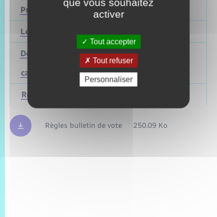
que vous souhaitez
Présidentielle
2027
Avril 2022
activer
Législatives
2027
Juin 2022
Tout accepter
Départementales
Tout refuser
(ou
Mars 2028
Juin 2021
cantonales)
Personnaliser
Régionales
Mars 2028
Juin 2021
Règles bulletin de vote
250.09 Ko