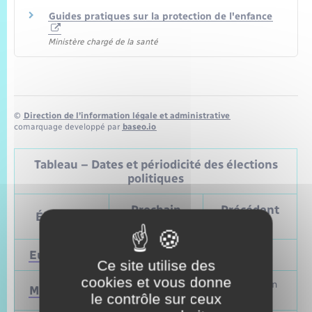
Guides pratiques sur la protection de l'enfance
Ministère chargé de la santé
©
Direction de l’information légale et administrative
comarquage developpé par
baseo.io
Tableau – Dates et périodicité des élections
politiques
Prochain
Précédent
Élections
vote
vote
Européennes
9 juin 2024
Mai 2019
Ce site utilise des
cookies et vous donne
Mars et juin
Municipales
2026
2020
le contrôle sur ceux