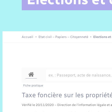
Alerte et Informations aux
Comptes rendus de conseils
Parrainage civil
Offres d’emplois
Les aidants
Taxi
Protocoles-consignes
Nouvelle Normandie Tourisme
Enfance
Actualités permanentes
Sécurité Routière
Culture
populations
Amicale des aînés
Recensement
Commerces, entreprises,
emploi
Budget
Publications
Eure en Normandie
Tourisme
Permis détention de chien
Accueil
Etat civil – Papiers – Citoyenneté
Elections et
Véolia – Eau Assainissement
Projets et Réalisations
Numérique
Météo
Fiche pratique
Taxe foncière sur les proprié
Vérifié le 20/11/2020 – Direction de l'information légale et 