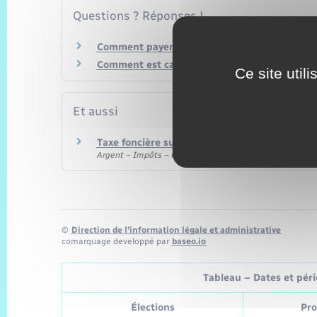
Questions ? Réponses !
Comment payer ses impôts locaux ?
Comment est calculée la valeur locative d'un l
Ce site util
Et aussi
Taxe foncière sur les propriétés bâties (TFPB)
Argent – Impôts – Consommation
©
Direction de l’information légale et administrative
comarquage developpé par
baseo.io
Tableau – Dates et pério
Élections
Pro