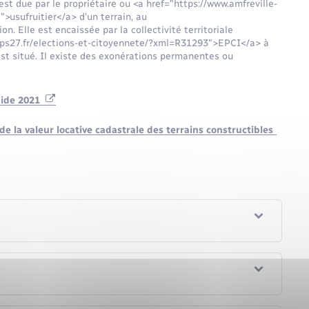
est due par le propriétaire ou <a href="https://www.amfreville-
usufruitier</a> d'un terrain, au
. Elle est encaissée par la collectivité territoriale
mps27.fr/elections-et-citoyennete/?xml=R31293">EPCI</a> à
in est situé. Il existe des exonérations permanentes ou
Guide 2021
de la valeur locative cadastrale des terrains constructibles