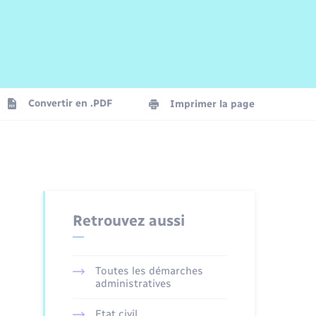
Risques naturels et technologiques
Arrêtés municipaux
Journal municipal numérique
La Communauté de Communes
Associations
Concessions funéraires
EDF ENEDIS
Le Cimetière
Vidéoprotection
Convertir en .PDF
Imprimer la page
Seniors
Trafic routier
Retrouvez aussi
Toutes les démarches
administratives
Etat civil