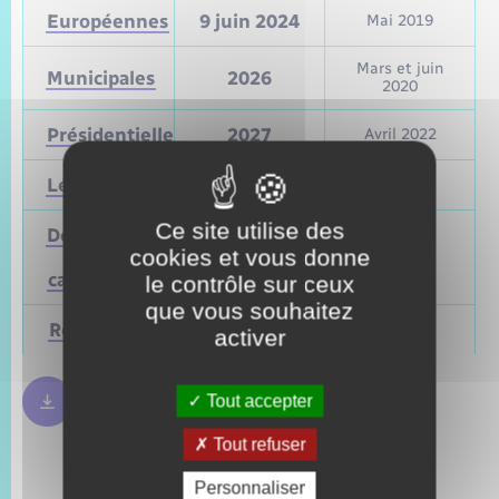
Européennes
9 juin 2024
Mai 2019
Mars et juin
Municipales
2026
2020
Présidentielle
2027
Avril 2022
Législatives
2027
Juin 2022
Ce site utilise des
Départementales
cookies et vous donne
(ou
Mars 2028
Juin 2021
cantonales)
le contrôle sur ceux
que vous souhaitez
Régionales
Mars 2028
Juin 2021
activer
Tout accepter
Règles bulletin de vote
250.09 Ko
Tout refuser
Personnaliser