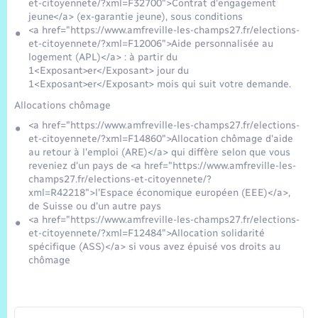
Trafic routier
et-citoyennete/?xml=F32700">Contrat d'engagement
jeune</a> (ex-garantie jeune), sous conditions
<a href="https://www.amfreville-les-champs27.fr/elections-
Météo
et-citoyennete/?xml=F12006">Aide personnalisée au
logement (APL)</a> : à partir du
1<Exposant>er</Exposant> jour du
1<Exposant>er</Exposant> mois qui suit votre demande.
Allocations chômage
<a href="https://www.amfreville-les-champs27.fr/elections-
et-citoyennete/?xml=F14860">Allocation chômage d'aide
au retour à l'emploi (ARE)</a> qui diffère selon que vous
reveniez d'un pays de <a href="https://www.amfreville-les-
champs27.fr/elections-et-citoyennete/?
xml=R42218">l'Espace économique européen (EEE)</a>,
de Suisse ou d'un autre pays
<a href="https://www.amfreville-les-champs27.fr/elections-
et-citoyennete/?xml=F12484">Allocation solidarité
spécifique (ASS)</a> si vous avez épuisé vos droits au
chômage