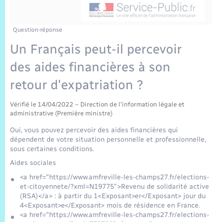
Sécurité Routière
Commerces, entreprises, emploi
Culture
Bilan des 2 mandats : 2014 et 2020
Sécurité incendie
Délibérations
Jeunesse
Vexin Normand
Infos communales
Elections et citoyenneté
Cadastre
Déchets
Sports et activités
Question-réponse
Un Français peut-il percevoir
Risques naturels et technologiques
Arrêtés municipaux
Journal municipal numérique
Concessions funéraires
La Communauté de Communes
EDF ENEDIS
Associations
des aides financières à son
Permis détention de chien
Budget
Publications
Eure en Normandie
retour d'expatriation ?
Véolia – Eau Assainissement
Tourisme
Numéros utiles
Vérifié le 14/04/2022 – Direction de l'information légale et
L’Eglise
Enfants – Jeunes
Hébergement de loisirs
administrative (Première ministre)
Vidéoprotection
Oui, vous pouvez percevoir des aides financières qui
Le Cimetière
Seniors
dépendent de votre situation personnelle et professionnelle,
sous certaines conditions.
Projets et Réalisations
Aides sociales
Numérique
<a href="https://www.amfreville-les-champs27.fr/elections-
Info Patrimoine communal
et-citoyennete/?xml=N19775">Revenu de solidarité active
Transports
(RSA)</a> : à partir du 1<Exposant>er</Exposant> jour du
4<Exposant>e</Exposant> mois de résidence en France.
<a href="https://www.amfreville-les-champs27.fr/elections-