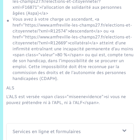
les-champs27.fr/elections-et-citoyennete/?
xml=F16871">l'allocation de solidarité aux personnes
âgées (Aspa)</a>
Vous avez à votre charge un ascendant, <a
href="https://www.amfreville-les-champs27.fr/elections-et-
citoyennete/?xml=R12574">descendant</a> ou <a
href="https://www.amfreville-les-champs27.fr/elections-et-
citoyennete/?xml=R12669">collatéral</a> atteint d'une
infirmité entraînant une incapacité permanente d'au moins
<span class="valeur">80 %</span> ou qui est, compte tenu
de son handicap, dans l'impossibilité de se procurer un
emploi. Cette impossibilité doit être reconnue par la
commission des droits et de l'autonomie des personnes
handicapées (CDAPH).
ALS
L'ALS est versée <span class="miseenevidence">si vous ne
pouvez prétendre ni à l'APL, ni à l'ALF</span>.
Services en ligne et formulaires