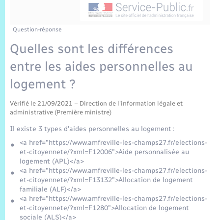
Sécurité Routière
Commerces, entreprises, emploi
Culture
Bilan des 2 mandats : 2014 et 2020
Sécurité incendie
Délibérations
Jeunesse
Vexin Normand
Infos communales
Elections et citoyenneté
Cadastre
Déchets
Sports et activités
Question-réponse
Quelles sont les différences
Risques naturels et technologiques
Arrêtés municipaux
Journal municipal numérique
Concessions funéraires
La Communauté de Communes
EDF ENEDIS
Associations
entre les aides personnelles au
Permis détention de chien
Budget
Publications
Eure en Normandie
logement ?
Véolia – Eau Assainissement
Tourisme
Numéros utiles
Vérifié le 21/09/2021 – Direction de l'information légale et
L’Eglise
Enfants – Jeunes
Hébergement de loisirs
administrative (Première ministre)
Vidéoprotection
Il existe 3 types d'aides personnelles au logement :
Le Cimetière
Seniors
<a href="https://www.amfreville-les-champs27.fr/elections-
et-citoyennete/?xml=F12006">Aide personnalisée au
Projets et Réalisations
logement (APL)</a>
Numérique
<a href="https://www.amfreville-les-champs27.fr/elections-
et-citoyennete/?xml=F13132">Allocation de logement
Info Patrimoine communal
familiale (ALF)</a>
Transports
<a href="https://www.amfreville-les-champs27.fr/elections-
et-citoyennete/?xml=F1280">Allocation de logement
sociale (ALS)</a>