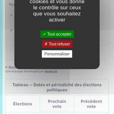
cookies et vous donne
Pour en savoir plus
le contrôle sur ceux
que vous souhaitez
Éléments de calcul des aides personnelles au
activer
logement
Ministère chargé du logement
Aide au logement – Version "facile à lire et à
Tout accepter
comprendre"
Caisse nationale de solidarité pour l'autonomie (CNSA)
Tout refuser
Personnaliser
©
Direction de l’information légale et administrative
comarquage developpé par
baseo.io
Tableau – Dates et périodicité des élections
politiques
Prochain
Précédent
Élections
vote
vote