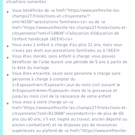
situations suivantes :
Vous bénéficiez de <a href="https://www.amfreville-les-
champs27.fr/elections-et-citoyennete/?
xml=N156">prestations familiales</a> ou de <a
href="https://www.amfreville-les-champs27.fr/elections-et-
citoyennete/?xml=F14809">l'allocation d'éducation de
l'enfant handicapé (AEEH)</a>
Vous avez 1 enfant à charge d'au plus 21 ans, mais vous
n'avez pas droit aux prestations familiales ou à l'AEEH
Vous êtes mariés, sans enfant à charge, vous pouvez
bénéficier de l'aide durant une période de 5 ans à partir de
la date du mariage
Vous êtes enceinte, seule sans personne à charge sans
personne à charge à compter du
1<Exposant>er</Exposant> jour du mois civil suivant le
4<Exposant>ème</Exposant> mois de la grossesse et
jusqu'au mois civil de la naissance de votre enfant
Vous avez à votre charge un <a
href="https://www.amfreville-les-champs27.fr/elections-et-
citoyennete/?xml=R12668">ascendant</a> de plus de 65
ans (ou 60 ans, s'il est inapte au travail, ancien déporté ou
ancien combattant) et ne disposez pas de ressources
supérieures au plafond de <a href="https://www.amfreville-