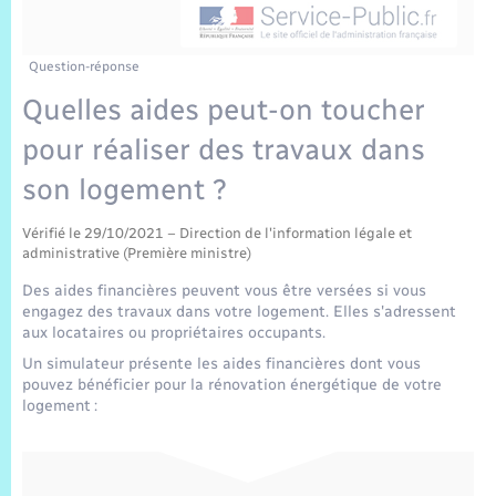
Sécurité Routière
Commerces, entreprises, emploi
Culture
Bilan des 2 mandats : 2014 et 2020
Sécurité incendie
Comptes rendus de conseils
Jeunesse
Vexin Normand
Infos communales
Elections et citoyenneté
Cadastre
Déchets
Sports et activités
Question-réponse
Quelles aides peut-on toucher
Risques naturels et technologiques
Les employés communaux
Journal municipal numérique
Concessions funéraires
La Communauté de Communes
EDF ENEDIS
Associations
pour réaliser des travaux dans
Permis détention de chien
Délibérations
Publications
Eure en Normandie
son logement ?
Véolia – Eau Assainissement
Tourisme
Numéros utiles
Arrêtés municipaux
Vérifié le 29/10/2021 – Direction de l'information légale et
L’Eglise
Enfants – Jeunes
Hébergement de loisirs
administrative (Première ministre)
Vidéoprotection
Budget
Des aides financières peuvent vous être versées si vous
Le Cimetière
Seniors
engagez des travaux dans votre logement. Elles s'adressent
aux locataires ou propriétaires occupants.
Projets et Réalisations
Un simulateur présente les aides financières dont vous
Numérique
pouvez bénéficier pour la rénovation énergétique de votre
logement :
Info Patrimoine communal
Transports