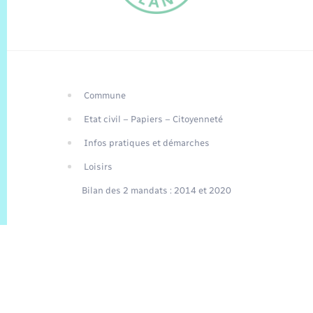
Commune
FR
Etat civil – Papiers – Citoyenneté
EN
Infos pratiques et démarches
Traduction du
DE
site automatisée
Loisirs
Bilan des 2 mandats : 2014 et 2020