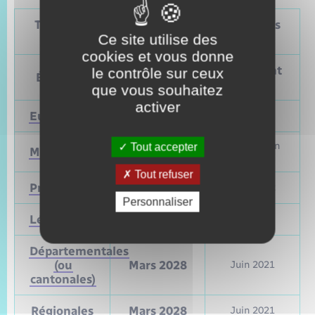
Tableau – Dates et périodicité des élections
Ce site utilise des
politiques
cookies et vous donne
Prochain
Précédent
le contrôle sur ceux
Élections
vote
vote
que vous souhaitez
activer
Européennes
9 juin 2024
Mai 2019
Mars et juin
Tout accepter
Municipales
2026
2020
Tout refuser
Présidentielle
2027
Avril 2022
Personnaliser
Législatives
2027
Juin 2022
Départementales
(ou
Mars 2028
Juin 2021
cantonales)
Régionales
Mars 2028
Juin 2021