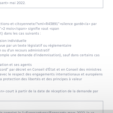
sant> mai 2022.
ections-et-citoyennete/?xml=R43891">silence gardé</a> par
">2 mois</span> signifie vaut <span
) dans les cas suivants :
sion individuelle
ue par un texte législatif ou réglementaire
 ou d'un recours administratif
emple une demande d'indemnisation), sauf dans certains cas
ation et ses agents
cord" par décret en Conseil d'État et en Conseil des ministres
 avec le respect des engagements internationaux et européens
la protection des libertés et des principes à valeur
> court à partir de la date de réception de la demande par
nde complet le 1<Exposant>er</Exposant> mars 2022, la <a