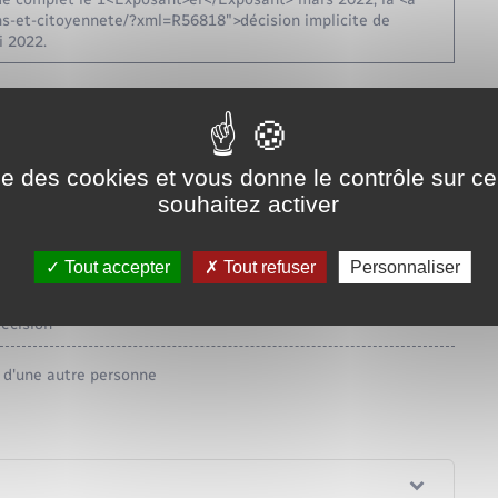
ons-et-citoyennete/?xml=R56818">décision implicite de
i 2022.
lections-et-citoyennete/?xml=R58546">décision implicite
lle-les-champs27.fr/elections-et-citoyennete/?
ise des cookies et vous donne le contrôle sur 
 class="miseenevidence">délai différent du délai de 2
souhaitez activer
'urgence</span> ou de <span
.
Tout accepter
Tout refuser
Personnaliser
ulée ?
écision
e d'une autre personne