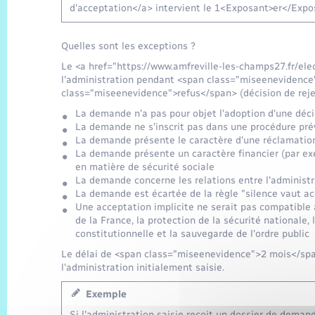
d'acceptation</a> intervient le 1<Exposant>er</Expo
Quelles sont les exceptions ?
Le <a href="https://www.amfreville-les-champs27.fr/el
l'administration pendant <span class="miseenevidence
class="miseenevidence">refus</span> (décision de rejet
La demande n'a pas pour objet l'adoption d'une déci
La demande ne s'inscrit pas dans une procédure prév
La demande présente le caractère d'une réclamation
La demande présente un caractère financier (par ex
en matière de sécurité sociale
La demande concerne les relations entre l'administr
La demande est écartée de la règle "silence vaut ac
Une acceptation implicite ne serait pas compatible
de la France, la protection de la sécurité nationale, 
constitutionnelle et la sauvegarde de l'ordre public
Le délai de <span class="miseenevidence">2 mois</span
l'administration initialement saisie.
Exemple
Si l'administration saisie reçoit un dossier de dema