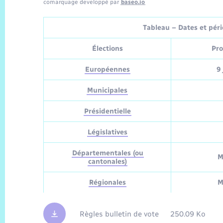
comarquage developpé par
baseo.io
Tableau – Dates et pério
Élections
Pro
Européennes
9 
Municipales
Présidentielle
Législatives
Départementales (ou
M
cantonales)
Régionales
M
Règles bulletin de vote
250.09 Ko