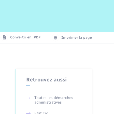
Risques naturels et technologiques
Arrêtés municipaux
Journal municipal numérique
La Communauté de Communes
Associations
Concessions funéraires
EDF ENEDIS
Le Cimetière
Vidéoprotection
Convertir en .PDF
Imprimer la page
Seniors
Trafic routier
Retrouvez aussi
Toutes les démarches
administratives
Etat civil