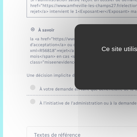
href="https://www.amfreville-les-champs27.fr/electi
rejet</a> intervient le 1<Exposant>er</Exposant> ma
À savoir
la <a href="https://www.amfreville-les-champs27.fr/e
d'acceptation</a> ou de <a href="https://www.amfrevi
Ce site util
xml=R56818">rejet</a> peut intervenir dans un <span
mois</span> en cas <span class="miseenevidence">d
class="miseenevidence">procédure complexe</span>
Une décision implicite d'acceptation peut-elle être ann
À votre demande en tant que bénéficiaire de la d
À l'initiative de l'administration ou à la demand
Textes de référence