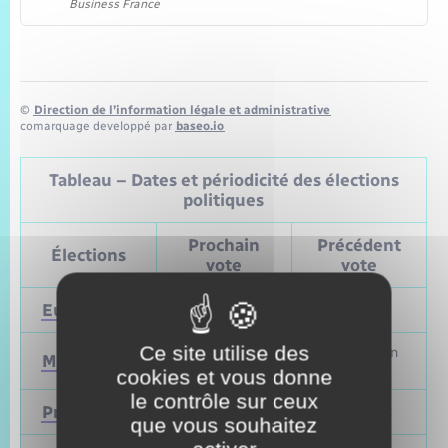
Business France
©
Direction de l’information légale et administrative
comarquage developpé par
baseo.io
Tableau – Dates et périodicité des élections
politiques
Prochain
Précédent
Élections
vote
vote
Européennes
9 juin 2024
Mai 2019
Ce site utilise des
Mars et juin
Municipales
2026
2020
cookies et vous donne
le contrôle sur ceux
Présidentielle
2027
Avril 2022
que vous souhaitez