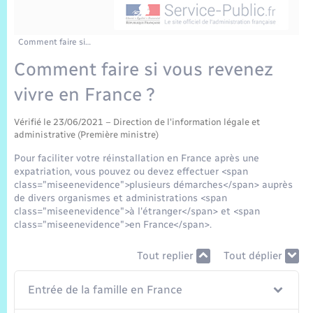
Sécurité Routière
Commerces, entreprises, emploi
Culture
Bilan des 2 mandats : 2014 et 2020
Sécurité incendie
Délibérations
Jeunesse
Vexin Normand
Infos communales
Elections et citoyenneté
Cadastre
Déchets
Sports et activités
Comment faire si…
Comment faire si vous revenez
Risques naturels et technologiques
Arrêtés municipaux
Journal municipal numérique
Concessions funéraires
La Communauté de Communes
EDF ENEDIS
Associations
vivre en France ?
Permis détention de chien
Budget
Publications
Eure en Normandie
Véolia – Eau Assainissement
Tourisme
Vérifié le 23/06/2021 – Direction de l'information légale et
administrative (Première ministre)
Numéros utiles
L’Eglise
Enfants – Jeunes
Pour faciliter votre réinstallation en France après une
Hébergement de loisirs
expatriation, vous pouvez ou devez effectuer <span
Vidéoprotection
class="miseenevidence">plusieurs démarches</span> auprès
Le Cimetière
Seniors
de divers organismes et administrations <span
class="miseenevidence">à l'étranger</span> et <span
Projets et Réalisations
class="miseenevidence">en France</span>.
Numérique
Tout replier
Tout déplier
Info Patrimoine communal
Transports
Entrée de la famille en France