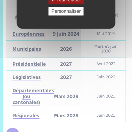
politiques
Personnaliser
Prochain
Précédent
Élections
vote
vote
Européennes
9 juin 2024
Mai 2019
Mars et juin
Municipales
2026
2020
Présidentielle
2027
Avril 2022
Législatives
2027
Juin 2022
Départementales
(ou
Mars 2028
Juin 2021
cantonales)
Régionales
Mars 2028
Juin 2021