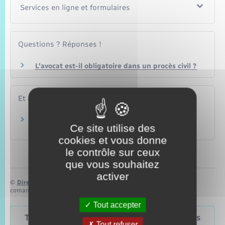
Services en ligne et formulaires
Questions ? Réponses !
L'avocat est-il obligatoire dans un procès civil ?
Et aussi
Faire appel d'un jugement civil ou pénal
Ce site utilise des
Justice
cookies et vous donne
le contrôle sur ceux
que vous souhaitez
activer
©
Direction de l’information légale et administrative
comarquage developpé par
baseo.io
Tout accepter
Tableau – Dates et périodicité des élections
Tout refuser