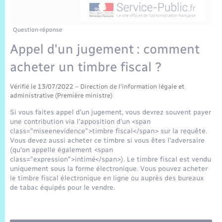
Sécurité Routière
Commerces, entreprises, emploi
Culture
Bilan des 2 mandats : 2014 et 2020
Sécurité incendie
Délibérations
Jeunesse
Vexin Normand
Infos communales
Elections et citoyenneté
Cadastre
Déchets
Sports et activités
Question-réponse
Appel d'un jugement : comment
Risques naturels et technologiques
Arrêtés municipaux
Journal municipal numérique
Concessions funéraires
La Communauté de Communes
EDF ENEDIS
Associations
acheter un timbre fiscal ?
Permis détention de chien
Budget
Publications
Eure en Normandie
Véolia – Eau Assainissement
Tourisme
Vérifié le 13/07/2022 – Direction de l'information légale et
administrative (Première ministre)
Numéros utiles
L’Eglise
Enfants – Jeunes
Si vous faites appel d'un jugement, vous devrez souvent payer
Hébergement de loisirs
une contribution via l'apposition d'un <span
Vidéoprotection
class="miseenevidence">timbre fiscal</span> sur la requête.
Le Cimetière
Seniors
Vous devez aussi acheter ce timbre si vous êtes l'adversaire
(qu'on appelle également <span
Projets et Réalisations
class="expression">intimé</span>). Le timbre fiscal est vendu
Numérique
uniquement sous la forme électronique. Vous pouvez acheter
le timbre fiscal électronique en ligne ou auprès des bureaux
Info Patrimoine communal
de tabac équipés pour le vendre.
Transports