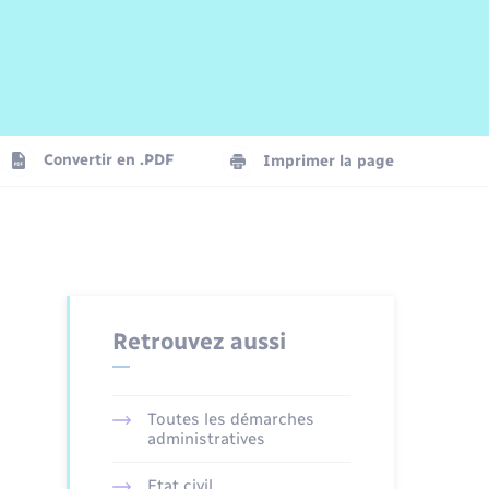
Risques naturels et technologiques
Arrêtés municipaux
Journal municipal numérique
La Communauté de Communes
Associations
Concessions funéraires
EDF ENEDIS
Le Cimetière
Vidéoprotection
Convertir en .PDF
Imprimer la page
Seniors
Trafic routier
Retrouvez aussi
Toutes les démarches
administratives
Etat civil