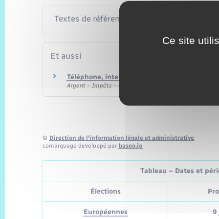
Textes de référence
Ce site util
Et aussi
Téléphone, internet ou télévision : résiliation
Argent – Impôts – Consommation
©
Direction de l’information légale et administrative
comarquage developpé par
baseo.io
Tableau – Dates et pério
Élections
Pro
Européennes
9 