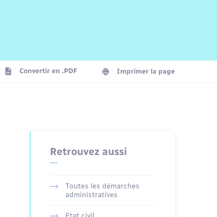
Risques naturels et technologiques
Arrêtés municipaux
Journal municipal numérique
La Communauté de Communes
Associations
Concessions funéraires
EDF ENEDIS
Le Cimetière
Vidéoprotection
Convertir en .PDF
Imprimer la page
Seniors
Trafic routier
Retrouvez aussi
Toutes les démarches
administratives
Etat civil