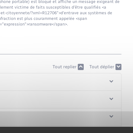
léphone portable) est bloqué et affiche un message exigeant de
lement victime de faits susceptibles d'être qualifiés <a
ns-et-citoyennete/?xml=R12706">d'entrave aux systèmes de
nfraction est plus couramment appelée <span
s="expression">ransomware</span>.
Tout replier
Tout déplier