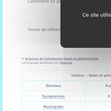
Comment se protéger ?
Ce site util
Textes de référence
©
Direction de l’information légale et administrative
comarquage developpé par
baseo.io
Tableau – Dates et pério
Élections
Pro
Européennes
9 
Municipales