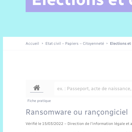
Alerte et Informations aux
Comptes rendus de conseils
Parrainage civil
Offres d’emplois
Les aidants
Taxi
Protocoles-consignes
Nouvelle Normandie Tourisme
Enfance
Actualités permanentes
Sécurité Routière
Culture
populations
Amicale des aînés
Recensement
Commerces, entreprises,
emploi
Budget
Publications
Eure en Normandie
Tourisme
Permis détention de chien
Accueil
Etat civil – Papiers – Citoyenneté
Elections et
Véolia – Eau Assainissement
Projets et Réalisations
Numérique
Météo
Fiche pratique
Ransomware ou rançongiciel
Vérifié le 15/03/2022 – Direction de l'information légale et 